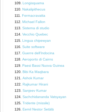
Longisquama
Nakalipithecus
Fermacravatta
Michael Fallon
Sistema di studio
Vecchio Quebec
Lingua chipewyan
Suite software
Guerre dell'Indocina
Aeroporto di Cairns
Paesi Bassi Nuova Guinea
Bibi Ka Maqbara
Ashok Kumar
Rajkumar Hirani
Sanjeev Kumar
Sachchidananda Vatsyayan
Tridente (missile)
Eemil Nestor Setälä