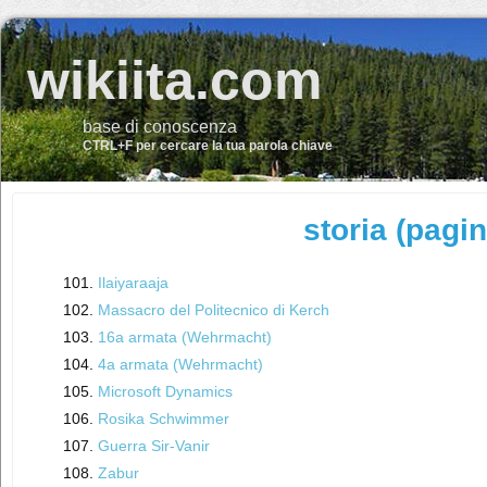
wikiita.com
base di conoscenza
CTRL+F per cercare la tua parola chiave
storia (pagin
Ilaiyaraaja
Massacro del Politecnico di Kerch
16a armata (Wehrmacht)
4a armata (Wehrmacht)
Microsoft Dynamics
Rosika Schwimmer
Guerra Sir-Vanir
Zabur