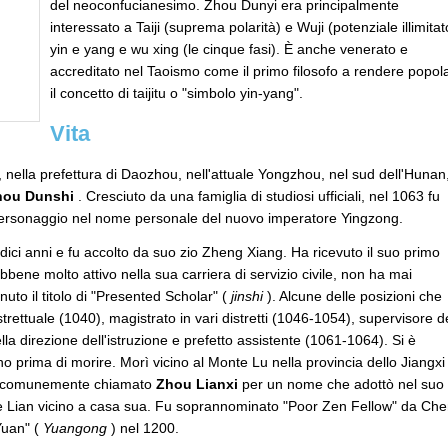
del neoconfucianesimo. Zhou Dunyi era principalmente
interessato a Taiji (suprema polarità) e Wuji (potenziale illimitat
yin e yang e wu xing (le cinque fasi). È anche venerato e
accreditato nel Taoismo come il primo filosofo a rendere popol
il concetto di taijitu o "simbolo yin-yang".
Vita
 nella prefettura di Daozhou, nell'attuale Yongzhou, nel sud dell'Hunan
hou Dunshi
. Cresciuto da una famiglia di studiosi ufficiali, nel 1063 fu
personaggio nel nome personale del nuovo imperatore Yingzong.
ci anni e fu accolto da suo zio Zheng Xiang. Ha ricevuto il suo primo
bbene molto attivo nella sua carriera di servizio civile, non ha mai
uto il titolo di "Presented Scholar" (
jinshi
). Alcune delle posizioni che
strettuale (1040), magistrato in vari distretti (1046-1054), supervisore d
la direzione dell'istruzione e prefetto assistente (1061-1064). Si è
o prima di morire. Morì vicino al Monte Lu nella provincia dello Jiangxi
fu comunemente chiamato
Zhou Lianxi
per un nome che adottò nel suo
e Lian vicino a casa sua. Fu soprannominato "Poor Zen Fellow" da Ch
Yuan" (
Yuangong
) nel 1200.