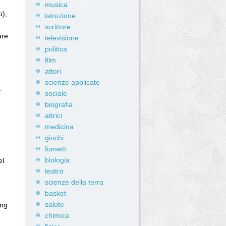
musica
o),
istruzione
scrittore
are
televisione
politica
film
attori
scienze applicate
,
sociale
biografia
attrici
medicina
giochi
fumetti
biologia
el
teatro
scienze della terra
basket
salute
eng
chimica