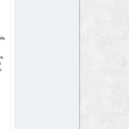
lla
ta.
i
i