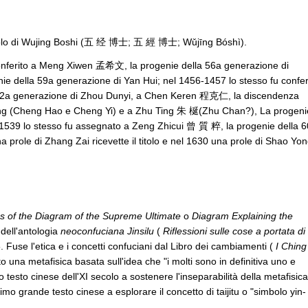
titolo di Wujing Boshi (五 经 博士; 五 經 博士; Wǔjīng Bóshì).
u conferito a Meng Xiwen 孟希文, la progenie della 56a generazione di
 della 59a generazione di Yan Hui; nel 1456-1457 lo stesso fu confer
12a generazione di Zhou Dunyi, a Chen Keren 程克仁, la discendenza
heng (Cheng Hao e Cheng Yi) e a Zhu Ting 朱 梴(Zhu Chan?), La progeni
 1539 lo stesso fu assegnato a Zeng Zhicui 曾 質 粹, la progenie della 
prole di Zhang Zai ricevette il titolo e nel 1630 una prole di Shao Yon
s of the Diagram of the Supreme Ultimate
o
Diagram Explaining the
 dell'antologia
neoconfuciana Jinsilu
(
Riflessioni sulle cose a
portata
di
 Fuse l'etica e i concetti confuciani dal Libro dei cambiamenti (
I Ching
to una metafisica basata sull'idea che "i molti sono in definitiva uno e
o testo cinese dell'XI secolo a sostenere l'inseparabilità della metafisica
imo grande testo cinese a esplorare il concetto di taijitu o "simbolo yin-