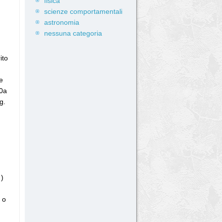
fisica
scienze comportamentali
astronomia
nessuna categoria
ito
e
60a
g.
)
 o