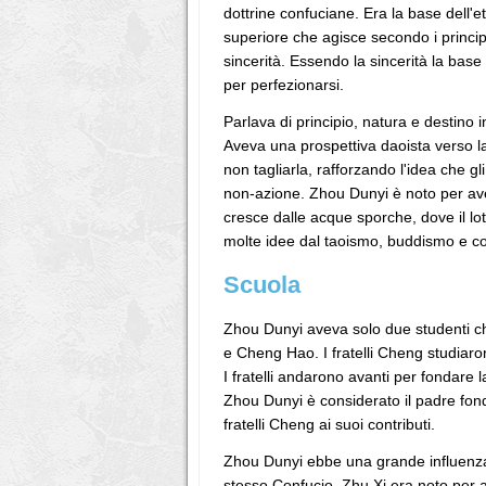
dottrine confuciane. Era la base dell
superiore che agisce secondo i principi 
sincerità. Essendo la sincerità la bas
per perfezionarsi.
Parlava di principio, natura e destino 
Aveva una prospettiva daoista verso l
non tagliarla, rafforzando l'idea che g
non-azione. Zhou Dunyi è noto per aver 
cresce dalle acque sporche, dove il lot
molte idee dal taoismo, buddismo e c
Scuola
Zhou Dunyi aveva solo due studenti ch
e Cheng Hao. I fratelli Cheng studiar
I fratelli andarono avanti per fondare 
Zhou Dunyi è considerato il padre fonda
fratelli Cheng ai suoi contributi.
Zhou Dunyi ebbe una grande influenza 
stesso Confucio. Zhu Xi era noto per 