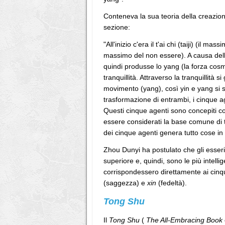
Conteneva la sua teoria della creazion
sezione:
"All'inizio c'era il t'ai chi (taiji) (il 
massimo del non essere). A causa dell'
quindi produsse lo yang (la forza cosmic
tranquillità. Attraverso la tranquillità s
movimento (yang), così yin e yang si so
trasformazione di entrambi, i cinque ag
Questi cinque agenti sono concepiti c
essere considerati la base comune di t
dei cinque agenti genera tutto cose in 
Zhou Dunyi ha postulato che gli esseri
superiore e, quindi, sono le più intelli
corrispondessero direttamente ai cinqu
(saggezza) e
xin
(fedeltà).
Tong Shu
Il
Tong Shu
(
The All-Embracing Book