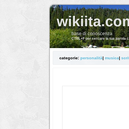
wikiita.co
base di conoscenza
CTRL+F per cercare la tua parola 
categorie:
personalità
|
musica
|
scri