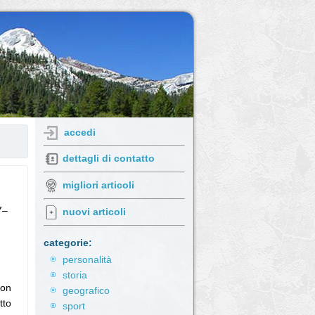
accedi
dettagli di contatto
migliori articoli
7–
nuovi articoli
categorie:
personalità
storia
con
geografico
tto
sport