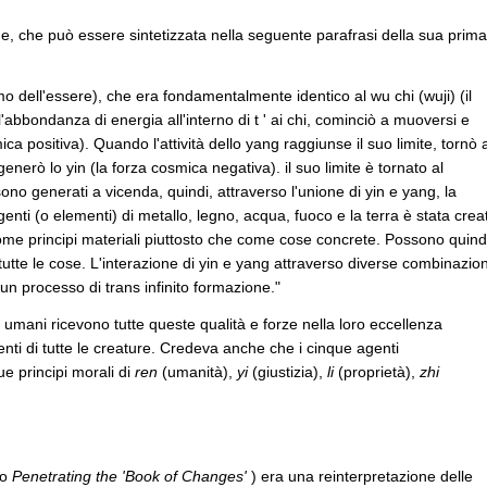
e, che può essere sintetizzata nella seguente parafrasi della sua prima
massimo dell'essere), che era fondamentalmente identico al wu chi (wuji) (il
abbondanza di energia all'interno di t ' ai chi, cominciò a muoversi e
a positiva). Quando l'attività dello yang raggiunse il suo limite, tornò a
i generò lo yin (la forza cosmica negativa). il suo limite è tornato al
no generati a vicenda, quindi, attraverso l'unione di yin e yang, la
enti (o elementi) di metallo, legno, acqua, fuoco e la terra è stata crea
ome principi materiali piuttosto che come cose concrete. Possono quind
utte le cose. L'interazione di yin e yang attraverso diverse combinazion
un processo di trans infinito formazione."
 umani ricevono tutte queste qualità e forze nella loro eccellenza
genti di tutte le creature. Credeva anche che i cinque agenti
e principi morali di
ren
(umanità),
yi
(giustizia),
li
(proprietà),
zhi
o
Penetrating the 'Book of Changes'
) era una reinterpretazione delle