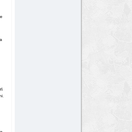
 e
da
Yi
ni.
g,