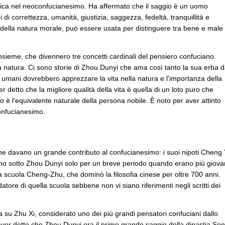
'etica nel neoconfucianesimo. Ha affermato che il saggio è un uomo
di correttezza, umanità, giustizia, saggezza, fedeltà, tranquillità e
e della natura morale, può essere usata per distinguere tra bene e male
insieme, che divennero tre concetti cardinali del pensiero confuciano.
a natura. Ci sono storie di Zhou Dunyi che ama così tanto la sua erba 
li umani dovrebbero apprezzare la vita nella natura e l'importanza della
detto che la migliore qualità della vita è quella di un loto puro che
o è l'equivalente naturale della persona nobile. È noto per aver attinto
onfucianesimo.
e davano un grande contributo al confucianesimo: i suoi nipoti Cheng 
ono sotto Zhou Dunyi solo per un breve periodo quando erano più giova
la scuola Cheng-Zhu, che dominò la filosofia cinese per oltre 700 anni.
tore di quella scuola sebbene non vi siano riferimenti negli scritti dei
su Zhu Xi, considerato uno dei più grandi pensatori confuciani dallo
aver detto che Zhou Dunyi era il primo grande saggio della dinastia Son