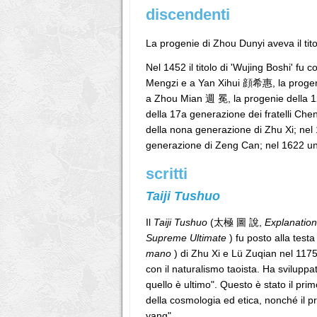
discendenti
La progenie di Zhou Dunyi aveva il 
Nel 1452 il titolo di 'Wujing Boshi' f
Mengzi e a Yan Xihui 顔希惠, la progenie
a Zhou Mian 週 冕, la progenie della 
della 17a generazione dei fratelli C
della nona generazione di Zhu Xi; nel
generazione di Zeng Can; nel 1622 una 
scritti
Taiji Tushuo
Il
Taiji Tushuo
(太極 圖 說,
Explanation
Supreme Ultimate
) fu posto alla testa
mano
) di Zhu Xi e Lü Zuqian nel 1175.
con il naturalismo taoista. Ha sviluppa
quello è ultimo". Questo è stato il prim
della cosmologia ed etica, nonché il pr
yang".