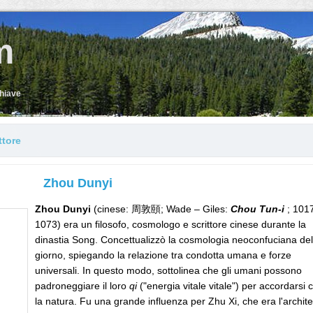
m
chiave
ttore
Zhou Dunyi
Zhou Dunyi
(cinese: 周敦頤; Wade – Giles:
Chou Tun-i
; 101
1073) era un filosofo, cosmologo e scrittore cinese durante la
dinastia Song. Concettualizzò la cosmologia neoconfuciana del
giorno, spiegando la relazione tra condotta umana e forze
universali. In questo modo, sottolinea che gli umani possono
padroneggiare il loro
qi
("energia vitale vitale") per accordarsi 
la natura. Fu una grande influenza per Zhu Xi, che era l'archite