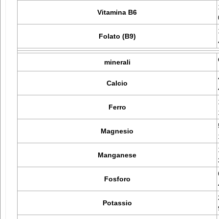
Vitamina B6
Folato (B9)
minerali
Calcio
Ferro
Magnesio
Manganese
Fosforo
Potassio