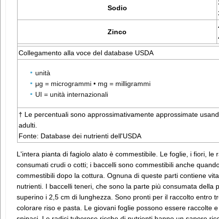
Sodio
Zinco
Collegamento alla voce del database USDA
unità
μg = microgrammi • mg = milligrammi
UI = unità internazionali
† Le percentuali sono approssimativamente approssimate usando 
adulti.
Fonte: Database dei nutrienti dell'USDA
L'intera pianta di fagiolo alato è commestibile. Le foglie, i fiori, le
consumati crudi o cotti; i baccelli sono commestibili anche quand
commestibili dopo la cottura. Ognuna di queste parti contiene vitami
nutrienti. I baccelli teneri, che sono la parte più consumata della
superino i 2,5 cm di lunghezza. Sono pronti per il raccolto entro tr
colorare riso e pasta. Le giovani foglie possono essere raccolte e 
spinaci. Le radici tuberose ricche di nutrienti hanno un sapore ricc