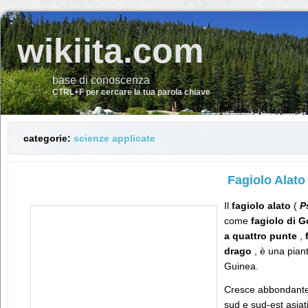
wikiita.com
base di conoscenza
CTRL+F per cercare la tua parola chiave
categorie:
scienze applicate
Fagiolo Alato
Il
fagiolo alato
(
P
come
fagiolo di 
a
quattro punte
,
drago
, è una piant
Guinea.
Cresce abbondantem
sud e sud-est asiat