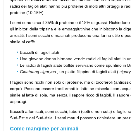
radici dei fagioli alati hanno più proteine ​​di molti altri ortaggi a rad
proteine ​​(10-15%).
I semi sono circa il 35% di proteine ​​e il 18% di grassi. Richiedon
gli inibitori della tripsina e le emoagglutinine che inibiscono la 
arrostiti. I semi secchi e macinati producono una farina utile e 
simile al caffè.
Baccelli di fagioli alati
Una giovane donna birmana vende radici di fagioli alati in 
Le radici di fagioli alate bollite servivano come spuntino in 
Ginataang sigaryas
, un piatto filippino di fagioli alati (
sigar
I fagioli sono ricchi non solo di proteine, ma di tocoferoli (antiossid
corpo). Possono essere trasformati in latte se miscelati con acqua e
simile al latte di soia, ma senza il sapore ricco di fagioli. Il sapore
asparagi.
Baccelli affumicati, semi secchi, tuberi (cotti e non cotti) e foglie
Sud-Est e del Sud-Asia. I semi maturi possono richiedere un prez
Come mangime per animali