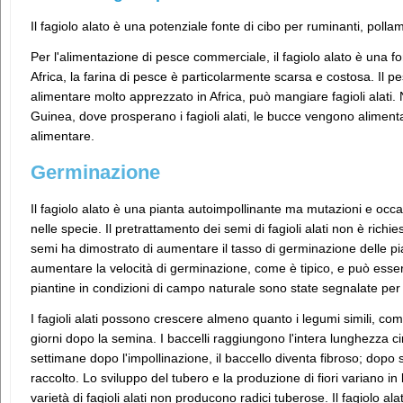
Il fagiolo alato è una potenziale fonte di cibo per ruminanti, pollam
Per l'alimentazione di pesce commerciale, il fagiolo alato è una f
Africa, la farina di pesce è particolarmente scarsa e costosa. Il p
alimentare molto apprezzato in Africa, può mangiare fagioli alati. 
Guinea, dove prosperano i fagioli alati, le bucce vengono aliment
alimentare.
Germinazione
Il fagiolo alato è una pianta autoimpollinante ma mutazioni e occa
nelle specie. Il pretrattamento dei semi di fagioli alati non è richie
semi ha dimostrato di aumentare il tasso di germinazione delle p
aumentare la velocità di germinazione, come è tipico, e può esser
piantine in condizioni di campo naturale sono state segnalate per
I fagioli alati possono crescere almeno quanto i legumi simili, co
giorni dopo la semina. I baccelli raggiungono l'intera lunghezza c
settimane dopo l'impollinazione, il baccello diventa fibroso; dopo s
raccolto. Lo sviluppo del tubero e la produzione di fiori variano in
varietà di fagioli alati non producono radici tuberose. Il fagiolo al