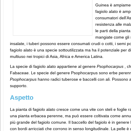
Guinea è ampiamente
fagiolo alato è amp
consumatori dell'As
resistenza alle malat
le parti della pian
mangiate come gli s
insalate, i tuberi possono essere consumati crudi o cotti, i semi p
fagiolo alato è una specie sottoutilizzata ma ha il potenziale per
multiuso nei tropici di Asia, Africa e America Latina.
La specie di fagiolo alato appartiene al genere
Psophocarpus
, ch
Fabaceae. Le specie del genere Psophocarpus sono erbe perenni
Psophocarpus
hanno radici tuberose e baccelli con ali. Possono ar
supporto.
Aspetto
La pianta di fagiolo alato cresce come una vite con steli e foglie r
una pianta erbacea perenne, ma può essere coltivata come annua
più grande del fagiolo comune. Il baccello del fagiolo è in genere 
con bordi arricciati che corrono in senso longitudinale. La pelle è