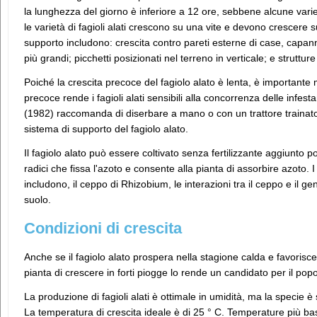
la lunghezza del giorno è inferiore a 12 ore, sebbene alcune variet
le varietà di fagioli alati crescono su una vite e devono crescere 
supporto includono: crescita contro pareti esterne di case, capann
più grandi; picchetti posizionati nel terreno in verticale; e strutture f
Poiché la crescita precoce del fagiolo alato è lenta, è importante
precoce rende i fagioli alati sensibili alla concorrenza delle infes
(1982) raccomanda di diserbare a mano o con un trattore trainato d
sistema di supporto del fagiolo alato.
Il fagiolo alato può essere coltivato senza fertilizzante aggiunto po
radici che fissa l'azoto e consente alla pianta di assorbire azoto. I
includono, il ceppo di Rhizobium, le interazioni tra il ceppo e il geno
suolo.
Condizioni di crescita
Anche se il fagiolo alato prospera nella stagione calda e favorisce 
pianta di crescere in forti piogge lo rende un candidato per il popol
La produzione di fagioli alati è ottimale in umidità, ma la specie è s
La temperatura di crescita ideale è di 25 ° C. Temperature più 