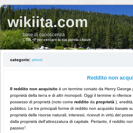
wikiita.com
base di conoscenza
CTRL+F per cercare la tua parola chiave
categorie:
attori
Reddito non acqui
Il reddito non acquisito
è un termine coniato da Henry George per
proprietà della terra e di altri monopoli. Oggi il termine si riferisce
possesso di proprietà (noto come
reddito
da
proprietà
), eredit
pubblico. Le tre principali forme di reddito non acquisito basate sul
proprietà delle risorse naturali; interessi, ricevuti in virtù del posse
dalla proprietà dell'attrezzatura di capitale. Pertanto, il reddito n
passivo".