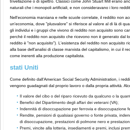
trivellazione o di spettro. Classici come John Stuart Mill erano an
naturali che i monopoli artificiali, e non consideravano i loro redd
Nell'economia marxiana e nelle scuole correlate, il reddito non ac
un'economia, dove "plusvalore" si riferisce al valore al di là di q
gli individui e i gruppi che vivono di reddito non acquisito sono ca
perché il reddito non acquisito che ricevono non è generato dal lor
reddito è "non acquisito"). L'esistenza del reddito non acquisito r
alla base dell'analisi di classe marxista del capitalismo, in cui il r
come inerenti alla produzione capitalista.
stati Uniti
Come definito dall'American Social Security Administration, i redditi
vengono guadagnati dal proprio lavoro o dalla propria attività. Alc
Il valore del cibo o del riparo ricevuto da qualcuno o la quant
Benefici del Dipartimento degli affari dei veterani (VA);
Indennità di disoccupazione per ferrovia e disoccupazione fe
Rendite, pensioni di qualsiasi governo o fonte privata, indenn
di disoccupazione, prestazioni di polmone nero e prestazioni
Premi, vincite alla lotteria, insediamenti e premi, inclusi prem