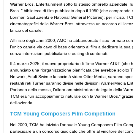
Warner Bros. Entertainment sotto lo stesso ombrello aziendale, 
Bros. " biblioteca di film pubblicata dopo il 1950 (che comprende a
Lorimar, Saul Zaentz e National General Pictures); per inciso, TCM
cinematografici della Warner Bros. attraverso un accordo di licenz
lancio del canale.
All'inizio degli anni 2000, AMC ha abbandonato il suo formato se
l'unico canale via cavo di base orientato al film a dedicare la su
senza interruzioni pubblicitarie o editing di contenuti.
Il 4 marzo 2025, il nuovo proprietario di Time Warner AT&T (che 
annunciato una riorganizzazione pianificata che avrebbe sciolto
Network, Adult Swim e la società video Otter Media, saranno spost
restanti reti Turner saranno divise nelle divisioni WarnerMedia 
Parlando della mossa, l'allora amministratore delegato della Warn
TCM era "un accoppiamento naturale con la Warner Bros." grazie 
dell'azienda.
TCM Young Composers Film Competition
Nel 2000, TCM ha iniziato l'annuale Young Composers Film Compet
partecipare a un concorso giudicato che offre al vincitore del conc