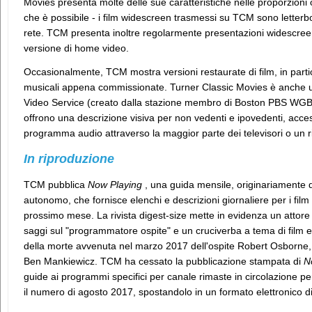
Movies presenta molte delle sue caratteristiche nelle proporzioni o
che è possibile - i film widescreen trasmessi su TCM sono letterbo
rete. TCM presenta inoltre regolarmente presentazioni widescreen d
versione di home video.
Occasionalmente, TCM mostra versioni restaurate di film, in parti
musicali appena commissionate. Turner Classic Movies è anche uno
Video Service (creato dalla stazione membro di Boston PBS WGBH-
offrono una descrizione visiva per non vedenti e ipovedenti, acces
programma audio attraverso la maggior parte dei televisori o un ric
In riproduzione
TCM pubblica
Now Playing
, una guida mensile, originariamente 
autonomo, che fornisce elenchi e descrizioni giornaliere per i fi
prossimo mese. La rivista digest-size mette in evidenza un attore
saggi sul "programmatore ospite" e un cruciverba a tema di film e
della morte avvenuta nel marzo 2017 dell'ospite Robert Osborne
Ben Mankiewicz. TCM ha cessato la pubblicazione stampata di
N
guide ai programmi specifici per canale rimaste in circolazione p
il numero di agosto 2017, spostandolo in un formato elettronico di