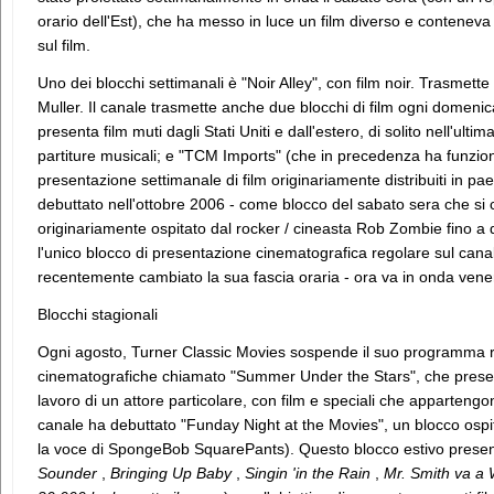
orario dell'Est), che ha messo in luce un film diverso e conteneva
sul film.
Uno dei blocchi settimanali è "Noir Alley", con film noir. Trasmet
Muller. Il canale trasmette anche due blocchi di film ogni domenica
presenta film muti dagli Stati Uniti e dall'estero, di solito nell'u
partiture musicali; e "TCM Imports" (che in precedenza ha funziona
presentazione settimanale di film originariamente distribuiti in pae
debuttato nell'ottobre 2006 - come blocco del sabato sera che si co
originariamente ospitato dal rocker / cineasta Rob Zombie fino a
l'unico blocco di presentazione cinematografica regolare sul can
recentemente cambiato la sua fascia oraria - ora va in onda vener
Blocchi stagionali
Ogni agosto, Turner Classic Movies sospende il suo programma 
cinematografiche chiamato "Summer Under the Stars", che presenta
lavoro di un attore particolare, con film e speciali che appartengono
canale ha debuttato "Funday Night at the Movies", un blocco osp
la voce di SpongeBob SquarePants). Questo blocco estivo presen
Sounder
,
Bringing Up Baby
,
Singin 'in the Rain
,
Mr. Smith va a