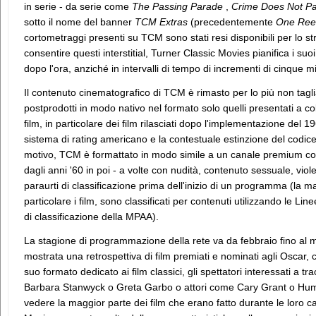
in serie - da serie come
The Passing Parade
,
Crime Does Not P
sotto il nome del banner
TCM Extras
(precedentemente
One Ree
cortometraggi presenti su TCM sono stati resi disponibili per lo s
consentire questi interstitial, Turner Classic Movies pianifica i suoi 
dopo l'ora, anziché in intervalli di tempo di incrementi di cinque mi
Il contenuto cinematografico di TCM è rimasto per lo più non taglia
postprodotti in modo nativo nel formato solo quelli presentati a co
film, in particolare dei film rilasciati dopo l'implementazione del 
sistema di rating americano e la contestuale estinzione del codic
motivo, TCM è formattato in modo simile a un canale premium con al
dagli anni '60 in poi - a volte con nudità, contenuto sessuale, viole
paraurti di classificazione prima dell'inizio di un programma (la
particolare i film, sono classificati per contenuti utilizzando le Lin
di classificazione della MPAA).
La stagione di programmazione della rete va da febbraio fino al
mostrata una retrospettiva di film premiati e nominati agli Oscar,
suo formato dedicato ai film classici, gli spettatori interessati a tra
Barbara Stanwyck o Greta Garbo o attori come Cary Grant o Hump
vedere la maggior parte dei film che erano fatto durante le loro carr