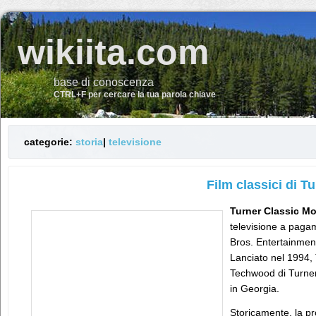
wikiita.com
base di conoscenza
CTRL+F per cercare la tua parola chiave
categorie:
storia
|
televisione
Film classici di T
Turner Classic M
televisione a paga
Bros. Entertainmen
Lanciato nel 1994,
Techwood di Turner 
in Georgia.
Storicamente, la p