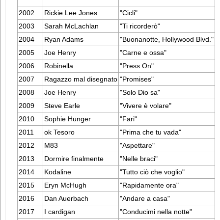
2002
Rickie Lee Jones
"Cicli"
2003
Sarah McLachlan
"Ti ricorderò"
2004
Ryan Adams
"Buonanotte, Hollywood Blvd."
2005
Joe Henry
"Carne e ossa"
2006
Robinella
"Press On"
2007
Ragazzo mal disegnato
"Promises"
2008
Joe Henry
"Solo Dio sa"
2009
Steve Earle
"Vivere è volare"
2010
Sophie Hunger
"Fari"
2011
ok Tesoro
"Prima che tu vada"
2012
M83
"Aspettare"
2013
Dormire finalmente
"Nelle braci"
2014
Kodaline
"Tutto ciò che voglio"
2015
Eryn McHugh
"Rapidamente ora"
2016
Dan Auerbach
"Andare a casa"
2017
I cardigan
"Conducimi nella notte"