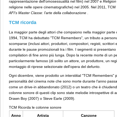
rappresentazione dell'omosessualità nel film) nel 2007 e
Religion
religione nelle opere cinematografiche) nel 2005. Nel 2011, TCM 
AFI's Master Classe: l'arte della collaborazione
.
TCM ricorda
La maggior parte degli attori che compaiono nella maggior parte 
1994, TCM ha debuttato "TCM Remembers", un tributo a personal
scomparse (inclusi attori, produttori, compositori, registi, scritto
durante le pause promozionali tra i film. I segmenti si presentano
compilation di fine anno più lunga. Dopo la recente morte di un 
particolarmente famoso (di solito un attore, un produttore, un reg
montaggio di riprese selezionate dell'opera del defunto.
Ogni dicembre, viene prodotto un interstitial "TCM Remembers" pi
personalità del cinema note che sono morte durante l'anno passat
come un drive-in abbandonato (2012) o un teatro che è chiudendo
colonne sonore di questi clip sono state melodie introspettive di a
Drawn Boy (2007) o Steve Earle (2009).
TCM Ricorda le colonne sonore
Anno
Artista
Canzone