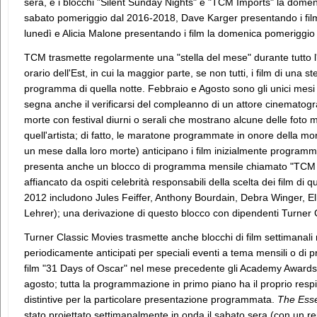
sera, e i blocchi "Silent Sunday Nights" e "TCM Imports" la domeni
sabato pomeriggio dal 2016-2018, Dave Karger presentando i film i
lunedì e Alicia Malone presentando i film la domenica pomeriggio e 
TCM trasmette regolarmente una "stella del mese" durante tutto l'
orario dell'Est, in cui la maggior parte, se non tutti, i film di una 
programma di quella notte. Febbraio e Agosto sono gli unici mesi
segna anche il verificarsi del compleanno di un attore cinematog
morte con festival diurni o serali che mostrano alcune delle foto m
quell'artista; di fatto, le maratone programmate in onore della m
un mese dalla loro morte) anticipano i film inizialmente programm
presenta anche un blocco di programma mensile chiamato "TCM G
affiancato da ospiti celebrità responsabili della scelta dei film di 
2012 includono Jules Feiffer, Anthony Bourdain, Debra Winger, Ell
Lehrer); una derivazione di questo blocco con dipendenti Turner 
Turner Classic Movies trasmette anche blocchi di film settimana
periodicamente anticipati per speciali eventi a tema mensili o di
film "31 Days of Oscar" nel mese precedente gli Academy Awards
agosto; tutta la programmazione in primo piano ha il proprio respi
distintive per la particolare presentazione programmata.
The Esse
stato proiettato settimanalmente in onda il sabato sera (con un r