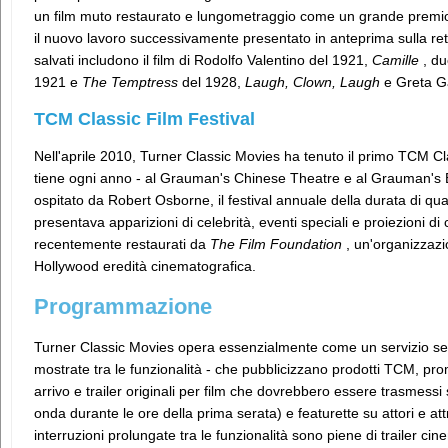
un film muto restaurato e lungometraggio come un grande premio
il nuovo lavoro successivamente presentato in anteprima sulla rete.
salvati includono il film di Rodolfo Valentino del 1921,
Camille
, du
1921 e
The Temptress
del 1928,
Laugh, Clown, Laugh
e Greta G
TCM Classic Film Festival
Nell'aprile 2010, Turner Classic Movies ha tenuto il primo TCM Cla
tiene ogni anno - al Grauman's Chinese Theatre e al Grauman's E
ospitato da Robert Osborne, il festival annuale della durata di qua
presentava apparizioni di celebrità, eventi speciali e proiezioni di ci
recentemente restaurati da
The Film Foundation
, un'organizzazio
Hollywood eredità cinematografica.
Programmazione
Turner Classic Movies opera essenzialmente come un servizio senza
mostrate tra le funzionalità - che pubblicizzano prodotti TCM, pro
arrivo e trailer originali per film che dovrebbero essere trasmessi
onda durante le ore della prima serata) e featurette su attori e attr
interruzioni prolungate tra le funzionalità sono piene di trailer cine