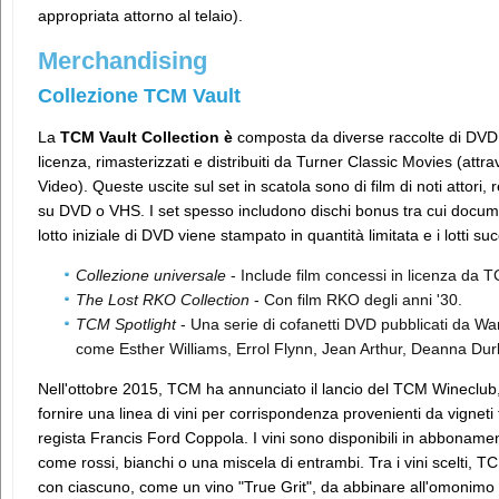
appropriata attorno al telaio).
Merchandising
Collezione TCM Vault
La
TCM Vault Collection è
composta da diverse raccolte di DVD di
licenza, rimasterizzati e distribuiti da Turner Classic Movies (at
Video). Queste uscite sul set in scatola sono di film di noti attori,
su DVD o VHS. I set spesso includono dischi bonus tra cui documen
lotto iniziale di DVD viene stampato in quantità limitata e i lotti s
Collezione universale
- Include film concessi in licenza da 
The Lost RKO Collection
- Con film RKO degli anni '30.
TCM Spotlight
- Una serie di cofanetti DVD pubblicati da W
come Esther Williams, Errol Flynn, Jean Arthur, Deanna Dur
Nell'ottobre 2015, TCM ha annunciato il lancio del TCM Wineclub,
fornire una linea di vini per corrispondenza provenienti da vignet
regista Francis Ford Coppola. I vini sono disponibili in abboname
come rossi, bianchi o una miscela di entrambi. Tra i vini scelti, T
con ciascuno, come un vino "True Grit", da abbinare all'omonimo