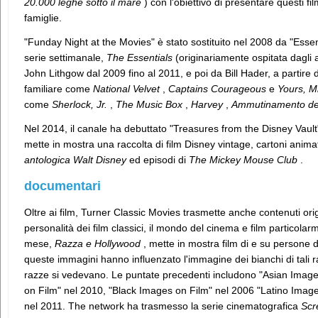
20.000 leghe sotto il mare
) con l'obiettivo di presentare questi fi
famiglie.
"Funday Night at the Movies" è stato sostituito nel 2008 da "Essen
serie settimanale,
The Essentials
(originariamente ospitata dagli a
John Lithgow dal 2009 fino al 2011, e poi da Bill Hader, a partire
familiare come
National Velvet
,
Captains Courageous
e
Yours, M
come
Sherlock, Jr.
,
The Music Box
,
Harvey
,
Ammutinamento de
Nel 2014, il canale ha debuttato "Treasures from the Disney Vault
mette in mostra una raccolta di film Disney vintage, cartoni anima
antologica Walt Disney
ed episodi di
The Mickey Mouse Club
.
documentari
Oltre ai film, Turner Classic Movies trasmette anche contenuti ori
personalità dei film classici, il mondo del cinema e film particola
mese,
Razza e Hollywood
, mette in mostra film di e su persone 
queste immagini hanno influenzato l'immagine dei bianchi di tali
razze si vedevano. Le puntate precedenti includono "Asian Imag
on Film" nel 2010, "Black Images on Film" nel 2006 "Latino Imag
nel 2011. The network ha trasmesso la serie cinematografica
Scr