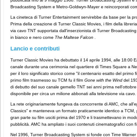
pubblicata fino al 9 maggio 1986. Turner Broadcasting System è st
Broadcasting System e Metro-Goldwyn-Mayer e reincorporati 
La cineteca di Turner Entertainment servirebbe da base per la pr
Prima della creazione di Turner Classic Movies, i film della libreri
via cavo TNT supportata dall'inserzionista di Turner Broadcasting 
in bianco e nero come
The Maltese Falcon
.
Lancio e contributi
Turner Classic Movies ha debuttato il 14 aprile 1994, alle 18:00 E
canale durante una cerimonia nel quartiere di Times Square a New 
per il loro significato storico come "il centenario esatto del primo f
primo film trasmesso su TCM fu il film
Gone with the Wind
del 193
di debutto del suo canale gemello TNT sei anni prima nell'ottob
disponibile per circa un milione abbonati alla televisione via cavo.
La rete originariamente fungeva da concorrente di AMC, che all
Classics" e manteneva un formato praticamente identico a TCM, p
gran parte su film usciti prima del 1970 e li trasmettevano in mo
pubblicità. AMC ha ampliato i suoi contenuti cinematografici con fi
Nel 1996, Turner Broadcasting System si fonde con Time Warner c