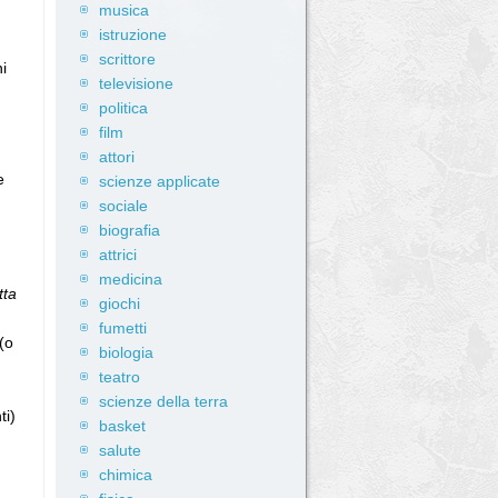
musica
istruzione
scrittore
i
televisione
politica
film
attori
e
scienze applicate
sociale
biografia
attrici
medicina
tta
giochi
fumetti
(o
biologia
teatro
scienze della terra
ti)
basket
salute
chimica