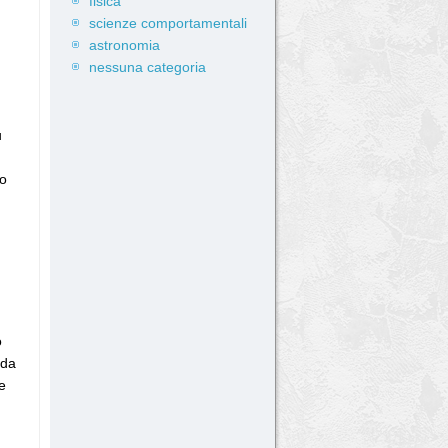
fisica
scienze comportamentali
astronomia
nessuna categoria
u
io
o
nda
e