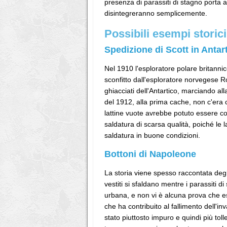
presenza di parassiti di stagno porta a
disintegreranno semplicemente.
Possibili esempi storici
Spedizione di Scott in Antar
Nel 1910 l'esploratore polare britanni
sconfitto dall'esploratore norvegese Ro
ghiacciati dell'Antartico, marciando all
del 1912, alla prima cache, non c'era 
lattine vuote avrebbe potuto essere cor
saldatura di scarsa qualità, poiché le la
saldatura in buone condizioni.
Bottoni di Napoleone
La storia viene spesso raccontata degl
vestiti si sfaldano mentre i parassiti
urbana, e non vi è alcuna prova che es
che ha contribuito al fallimento dell'inv
stato piuttosto impuro e quindi più toll