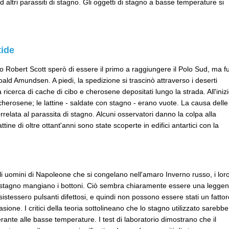
d altri parassiti di stagno. Gli oggetti di stagno a basse temperature si
tide
co Robert Scott sperò di essere il primo a raggiungere il Polo Sud, ma f
ald Amundsen. A piedi, la spedizione si trascinò attraverso i deserti
a ricerca di cache di cibo e cherosene depositati lungo la strada. All'iniz
cherosene; le lattine - saldate con stagno - erano vuote. La causa delle
relata al parassita di stagno. Alcuni osservatori danno la colpa alla
ttine di oltre ottant'anni sono state scoperte in edifici antartici con la
i uomini di Napoleone che si congelano nell'amaro Inverno russo, i lor
 di stagno mangiano i bottoni. Ciò sembra chiaramente essere una legge
istessero pulsanti difettosi, e quindi non possono essere stati un fattor
asione. I critici della teoria sottolineano che lo stagno utilizzato sarebbe
erante alle basse temperature. I test di laboratorio dimostrano che il