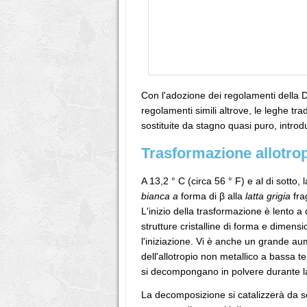
Con l'adozione dei regolamenti della D
regolamenti simili altrove, le leghe tra
sostituite da stagno quasi puro, introd
Trasformazione allotro
A 13,2 ° C (circa 56 ° F) e al di sotto, 
bianca a
forma di β alla
latta
grigia
fra
L'inizio della trasformazione è lento 
strutture cristalline di forma e dimens
l'iniziazione. Vi è anche un grande aum
dell'allotropio non metallico a bassa t
si decompongano in polvere durante l
La decomposizione si catalizzerà da so