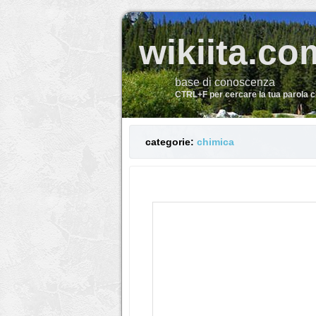
wikiita.co
base di conoscenza
CTRL+F per cercare la tua parola 
categorie:
chimica