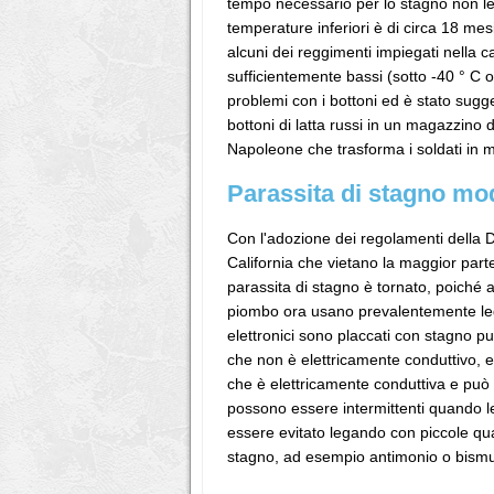
tempo necessario per lo stagno non leg
temperature inferiori è di circa 18 mes
alcuni dei reggimenti impiegati nella 
sufficientemente bassi (sotto -40 ° C 
problemi con i bottoni ed è stato sugg
bottoni di latta russi in un magazzino 
Napoleone che trasforma i soldati in me
Parassita di stagno mo
Con l'adozione dei regolamenti della D
California che vietano la maggior parte
parassita di stagno è tornato, poiché 
piombo ora usano prevalentemente legh
elettronici sono placcati con stagno p
che non è elettricamente conduttivo, e
che è elettricamente conduttiva e può c
possono essere intermittenti quando le
essere evitato legando con piccole quant
stagno, ad esempio antimonio o bism