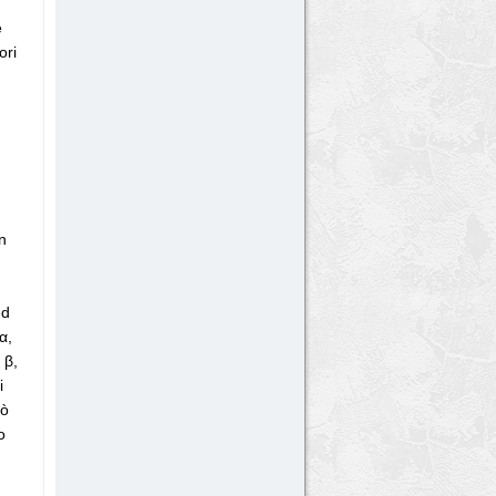
e
ori
n
ed
α,
 β,
i
uò
o