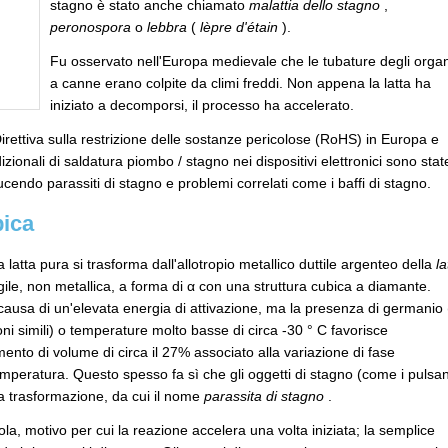
stagno è stato anche chiamato
malattia dello stagno
,
peronospora
o
lebbra
(
lèpre d'étain
).
Fu osservato nell'Europa medievale che le tubature degli organ
a canne erano colpite da climi freddi. Non appena la latta ha
iniziato a decomporsi, il processo ha accelerato.
irettiva sulla restrizione delle sostanze pericolose (RoHS) in Europa e
dizionali di saldatura piombo / stagno nei dispositivi elettronici sono stat
ucendo parassiti di stagno e problemi correlati come i baffi di stagno.
pica
la latta pura si trasforma dall'allotropio metallico duttile argenteo della
la
gile, non metallica, a forma di α con una struttura cubica a diamante.
a causa di un'elevata energia di attivazione, ma la presenza di germanio 
ioni simili) o temperature molto basse di circa -30 ° C favorisce
ento di volume di circa il 27% associato alla variazione di fase
emperatura. Questo spesso fa sì che gli oggetti di stagno (come i pulsan
a trasformazione, da cui il nome
parassita di stagno
.
la, motivo per cui la reazione accelera una volta iniziata; la semplice