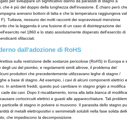
ato per sviluppare un significativo danno da parassiti di stagno a
i, che è più del doppio della lunghezza dell'invasione. È chiaro però ch
campagna avevano bottoni di latta e che la temperatura raggiungeva val
o F). Tuttavia, nessuno dei molti racconti dei sopravvissuti menziona
erito che la leggenda è una fusione di un caso di disintegrazione dei
dell'esercito nel 1860 e lo stato assolutamente disperato dell'esercito di
ndicanti sfilacciati.
derno dall'adozione di RoHS
irettiva sulla restrizione delle sostanze pericolose (RoHS) in Europa e i
 degli usi del piombo, e regolamenti simili altrove, il problema del
alcuni produttori che precedentemente utilizzavano leghe di stagno /
e a base di stagno. Ad esempio, i cavi di alcuni componenti elettrici 
uro. In ambienti freddi, questo può cambiare in
stagno grigio a
modifica 
 cade dai cavi. Dopo il riscaldamento, torna alla
latta bianca di
modifica
ausare cortocircuiti elettrici e guasti alle apparecchiature. Tali problem
 particelle di stagno in polvere si muovono. Il parassita dello stagno p
ità di metalli elettropositivi o semimetalli solubili nella fase solida dell
uto, che impediscono la decomposizione.