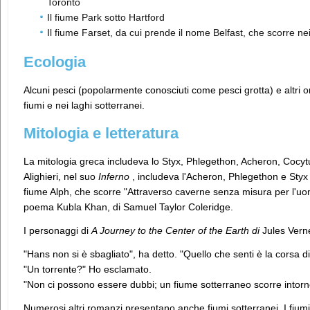
Toronto
Il fiume Park sotto Hartford
Il fiume Farset, da cui prende il nome Belfast, che scorre nei 
Ecologia
Alcuni pesci (popolarmente conosciuti come pesci grotta) e altri org
fiumi e nei laghi sotterranei.
Mitologia e letteratura
La mitologia greca includeva lo Styx, Phlegethon, Acheron, Cocytu
Alighieri, nel suo
Inferno
, includeva l'Acheron, Phlegethon e Styx 
fiume Alph, che scorre "Attraverso caverne senza misura per l'uo
poema Kubla Khan, di Samuel Taylor Coleridge.
I personaggi di
A Journey to the Center of the Earth di
Jules Verne
"Hans non si è sbagliato", ha detto. "Quello che senti è la corsa di
"Un torrente?" Ho esclamato.
"Non ci possono essere dubbi; un fiume sotterraneo scorre intorn
Numerosi altri romanzi presentano anche fiumi sotterranei. I fium