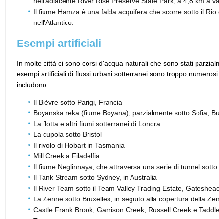
nell'adiacente River Rise Preserve State Park, a 4,8 km a va
Il fiume Hamza è una falda acquifera che scorre sotto il Rio 
nell'Atlantico.
Esempi artificiali
In molte città ci sono corsi d'acqua naturali che sono stati parzial
esempi artificiali di flussi urbani sotterranei sono troppo numeros
includono:
Il Bièvre sotto Parigi, Francia
Boyanska reka (fiume Boyana), parzialmente sotto Sofia, Bu
La flotta e altri fiumi sotterranei di Londra
La cupola sotto Bristol
Il rivolo di Hobart in Tasmania
Mill Creek a Filadelfia
Il fiume Neglinnaya, che attraversa una serie di tunnel sotto
Il Tank Stream sotto Sydney, in Australia
Il River Team sotto il Team Valley Trading Estate, Gateshea
La Zenne sotto Bruxelles, in seguito alla copertura della Zen
Castle Frank Brook, Garrison Creek, Russell Creek e Taddle C