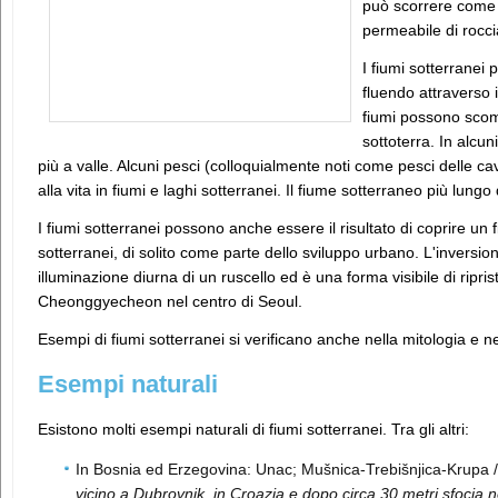
può scorrere come 
permeabile di roccia
I fiumi sotterranei
fluendo attraverso i
fiumi possono scom
sottoterra. In alcu
più a valle. Alcuni pesci (colloquialmente noti come pesci delle cav
alla vita in fiumi e laghi sotterranei. Il fiume sotterraneo più lung
I fiumi sotterranei possono anche essere il risultato di coprire un f
sotterranei, di solito come parte dello sviluppo urbano. L'invers
illuminazione diurna di un ruscello ed è una forma visibile di ripri
Cheonggyecheon nel centro di Seoul.
Esempi di fiumi sotterranei si verificano anche nella mitologia e nel
Esempi naturali
Esistono molti esempi naturali di fiumi sotterranei. Tra gli altri:
In Bosnia ed Erzegovina: Unac; Mušnica-Trebišnjica-Krupa
vicino a Dubrovnik, in Croazia e dopo circa 30 metri sfocia n