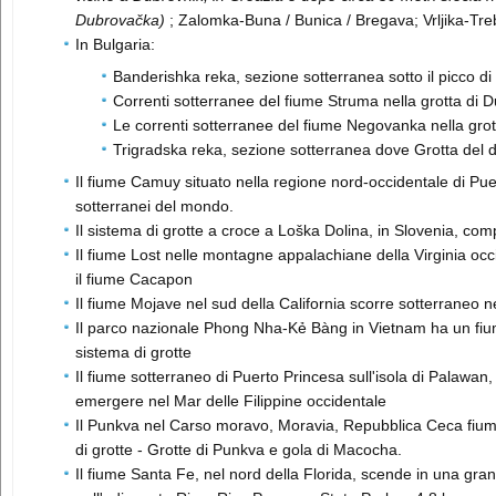
Dubrovačka)
; Zalomka-Buna / Bunica / Bregava; Vrljika-Treb
In Bulgaria:
Banderishka reka, sezione sotterranea sotto il picco di
Correnti sotterranee del fiume Struma nella grotta di 
Le correnti sotterranee del fiume Negovanka nella grot
Trigradska reka, sezione sotterranea dove Grotta del d
Il fiume Camuy situato nella regione nord-occidentale di Puer
sotterranei del mondo.
Il sistema di grotte a croce a Loška Dolina, in Slovenia, com
Il fiume Lost nelle montagne appalachiane della Virginia oc
il fiume Cacapon
Il fiume Mojave nel sud della California scorre sotterraneo n
Il parco nazionale Phong Nha-Kẻ Bàng in Vietnam ha un fium
sistema di grotte
Il fiume sotterraneo di Puerto Princesa sull'isola di Palawan,
emergere nel Mar delle Filippine occidentale
Il Punkva nel Carso moravo, Moravia, Repubblica Ceca fiume
di grotte - Grotte di Punkva e gola di Macocha.
Il fiume Santa Fe, nel nord della Florida, scende in una gra