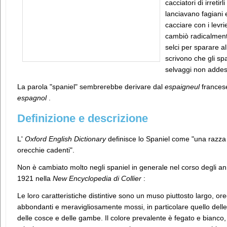
cacciatori di irretir
lanciavano fagiani e
cacciare con i levrie
cambiò radicalmente
selci per sparare a
scrivono che gli spa
selvaggi non addestr
La parola "spaniel" sembrerebbe derivare dal
espaigneul
francese
espagnol
.
Definizione e descrizione
L'
Oxford English Dictionary
definisce lo Spaniel come "una razza
orecchie cadenti".
Non è cambiato molto negli spaniel in generale nel corso degli a
1921 nella
New Encyclopedia di Collier
:
Le loro caratteristiche distintive sono un muso piuttosto largo, o
abbondanti e meravigliosamente mossi, in particolare quello delle 
delle cosce e delle gambe. Il colore prevalente è fegato e bianco,