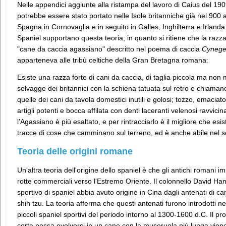
Nelle appendici aggiunte alla ristampa del lavoro di Caius del 1909,
potrebbe essere stato portato nelle Isole britanniche già nel 900 
Spagna in Cornovaglia e in seguito in Galles, Inghilterra e Irlanda
Spaniel supportano questa teoria, in quanto si ritiene che la razz
"cane da caccia agassiano" descritto nel poema di caccia
Cynege
apparteneva alle tribù celtiche della Gran Bretagna romana:
Esiste una razza forte di cani da caccia, di taglia piccola ma non
selvagge dei britannici con la schiena tatuata sul retro e chiam
quelle dei cani da tavola domestici inutili e golosi; tozzo, emaciato
artigli potenti e bocca affilata con denti laceranti velenosi ravvicina
l'Agassiano è più esaltato, e per rintracciarlo è il migliore che esi
tracce di cose che camminano sul terreno, ed è anche abile nel se
Teoria delle origini romane
Un'altra teoria dell'origine dello spaniel è che gli antichi romani i
rotte commerciali verso l'Estremo Oriente. Il colonnello David Ha
sportivo di spaniel abbia avuto origine in Cina dagli antenati di can
shih tzu. La teoria afferma che questi antenati furono introdotti n
piccoli spaniel sportivi del periodo intorno al 1300-1600 d.C. Il
corta possa evolversi in un cane con la museruola più lunga viene