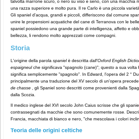
talvolta marrone scuro, o nero su viso e seno, con una macchia m
una razza superiore e molto pura. Il re Carlo è una piccola varie
Gli spaniel d'acqua, grandi e piccoli, differiscono dal comune spani
unire le propensioni acquatiche del cane di Terranova con le belle 
spaniel possiedono una grande parte di intelligenza, affetto e ob
bellezza, li rendono molto apprezzati come compagni.
Storia
L'origine della parola
spaniel
è descritta
dall'Oxford English Dicti
espaigneul
che significava "spagnolo (cane)"; questo a sua volta 
significa semplicemente "spagnolo". In Edward, l'opera del 2 ° D
principalmente una traduzione del XV secolo di un'opera precedent
de chasse
, gli Spaniel sono descritti come provenienti dalla Spagna
dalla Scozia.
Il medico inglese del XVI secolo John Caius scrisse che gli spanie
contrassegnati da macchie che sono comunemente rosse. Descris
Francia, macchiata di bianco e nero, "che mescolava i colori incl
Teoria delle origini celtiche