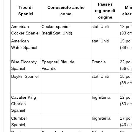
Paese /
Tipo di
Conosciuto anche
Min
regione di
Spaniel
come
alte
origine
American
Cocker spaniel
stati Uniti
13 poll
Cocker Spaniel
(negli Stati Uniti)
(33 c
American
stati Uniti
15 poll
Water Spaniel
(38 c
Blue Piccardy
Epagneul Bleu de
Francia
22 poll
Spaniel
Picardie
(56 c
Boykin Spaniel
stati Uniti
15 poll
(38 c
Cavalier King
Inghilterra
12 poll
Charles
(30 c
Spaniel
Clumber
Inghilterra
17 poll
Spaniel
(43 c