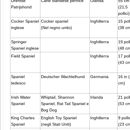
Drentse
Cane olandese pernice
Olanda
55 cm
Patrijshond
(21,5
pollici)
Cocker Spaniel
Cocker spaniel
Inghilterra
15 poll
inglese
(Nel regno unito)
(38 c
Springer
Inghilterra
19 poll
Spaniel inglese
(48 c
Field Spaniel
Inghilterra
17 poll
(43 c
Spaniel
Deutscher Wachtelhund
Germania
16 in 
tedesco
cm)
Irish Water
Whiptail, Shannon
Irlanda
21 poll
Spaniel
Spaniel, Rat Tail Spaniel e
(53 c
Bog Dog
King Charles
English Toy Spaniel
Inghilterra
9 polli
Spaniel
(negli Stati Uniti)
(23 c