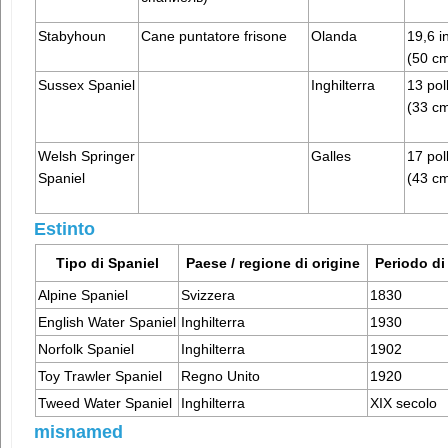
Stabyhoun
Cane puntatore frisone
Olanda
19,6 i
(50 c
Sussex Spaniel
Inghilterra
13 poll
(33 c
Welsh Springer
Galles
17 poll
Spaniel
(43 c
Estinto
Tipo di Spaniel
Paese / regione di origine
Periodo di
Alpine Spaniel
Svizzera
1830
English Water Spaniel
Inghilterra
1930
Norfolk Spaniel
Inghilterra
1902
Toy Trawler Spaniel
Regno Unito
1920
Tweed Water Spaniel
Inghilterra
XIX secolo
misnamed