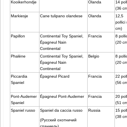
Kooikerhondje
Olanda
14 poll
(36 c
Markiesje
Cane tulipano olandese
Olanda
12,5
pollici
cm)
Papillon
Continental Toy Spaniel,
Francia
8 polli
Épagneul Nain
(20 c
Continental
Phalène
Continental Toy Spaniel,
Belgio
8 polli
Épagneul Nain
(20 c
Continental
Piccardia
Épagneul Picard
Francia
22 poll
Spaniel
(56 c
Pont-Audemer
Épagneul Pont-Audemer
Francia
20 poll
Spaniel
(51 c
Spaniel russo
Spaniel da caccia russo
Russia
15 poll
(38 c
(Русский охотничий
спаниель)