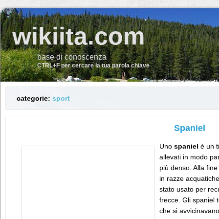
wikiita.com
base di conoscenza
CTRL+F per cercare la tua parola chiave
categorie:
sport
Spaniel
Uno
spaniel
è un t
allevati in modo pa
più denso. Alla fine
in razze acquatiche
stato usato per rec
frecce. Gli spaniel 
che si avvicinavano