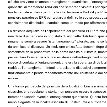
ciò che ora viene chiamato entanglement quantistico. L'entangleme
quantistici di mantenere relazioni che sembrano violare il principio
fondamentale e difeso per tutta la vita. Insieme a Podolsky e Ros
pensiero paradosso EPR per aiutare a definire le sue preoccupazio
spazialmente distribuite, usandolo come un modo per affermare c
La difficoltà acquisita dall'esperimento del pensiero EPR era che
una delle due particelle in uno stato di singoletto distribuito spazi
rimanente sembra essere "istantaneamente" alterato, anche se le
da anni luce di distanza. Un'intuizione critica fatta decenni dopo 
sostenitore della prospettiva della prima località di Einstein, mos
per valutare l'esistenza o la non esistenza dell'entanglement singo
invece di confutare l'entanglement, che era la speranza di Bell, gl
realtà dell'entanglement. Infatti, ora esistono dispositivi commerciali
funzionamento dipende fondamentalmente dall'esistenza e dal c
estese.
Una forma più debole del principio della località di Einstein rimane
classiche, che regolano la storia, non possono essere trasmesse 
nemmeno usando eventi di entanglement quantistico. Questa form
meno elegante della località assoluta di Einstein, ma è sufficient