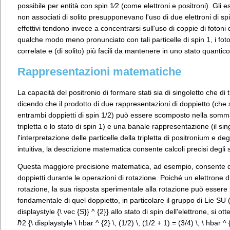
possibile per entità con spin 1⁄2 (come elettroni e positroni). Gli es
non associati di solito presupponevano l'uso di due elettroni di spi
effettivi tendono invece a concentrarsi sull'uso di coppie di fotoni 
qualche modo meno pronunciato con tali particelle di spin 1, i foto
correlate e (di solito) più facili da mantenere in uno stato quantic
Rappresentazioni matematiche
La capacità del positronio di formare stati sia di singoletto che d
dicendo che il prodotto di due rappresentazioni di doppietto (che 
entrambi doppietti di spin 1/2) può essere scomposto nella somm
tripletta o lo stato di spin 1) e una banale rappresentazione (il sin
l'interpretazione delle particelle della tripletta di positronium e de
intuitiva, la descrizione matematica consente calcoli precisi degli st
Questa maggiore precisione matematica, ad esempio, consente di
doppietti durante le operazioni di rotazione. Poiché un elettrone 
rotazione, la sua risposta sperimentale alla rotazione può esser
fondamentale di quel doppietto, in particolare il gruppo di Lie SU 
displaystyle {\ vec {S}} ^ {2}} allo stato di spin dell'elettrone, si o
ℏ2 {\ displaystyle \ hbar ^ {2} \, (1/2) \, (1/2 + 1) = (3/4) \, \ hbar ^