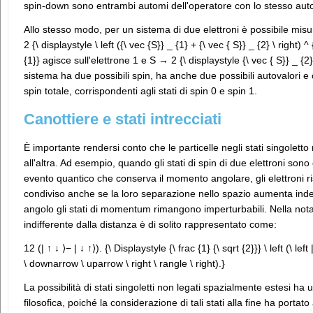
spin-down sono entrambi automi dell'operatore con lo stesso aut
Allo stesso modo, per un sistema di due elettroni è possibile mis
2 {\ displaystyle \ left ({\ vec {S}} _ {1} + {\ vec { S}} _ {2} \ right)
{1}} agisce sull'elettrone 1 e S → 2 {\ displaystyle {\ vec { S}} _ {
sistema ha due possibili spin, ha anche due possibili autovalori e 
spin totale, corrispondenti agli stati di spin 0 e spin 1.
Canottiere e stati intrecciati
È importante rendersi conto che le particelle negli stati singolet
all'altra. Ad esempio, quando gli stati di spin di due elettroni sono
evento quantico che conserva il momento angolare, gli elettroni ri
condiviso anche se la loro separazione nello spazio aumenta indef
angolo gli stati di momentum rimangono imperturbabili. Nella notaz
indifferente dalla distanza è di solito rappresentato come:
12 (| ↑ ↓ ⟩− | ↓ ↑⟩). {\ Displaystyle {\ frac {1} {\ sqrt {2}}} \ left (\ le
\ downarrow \ uparrow \ right \ rangle \ right).}
La possibilità di stati singoletti non legati spazialmente estesi h
filosofica, poiché la considerazione di tali stati alla fine ha portato