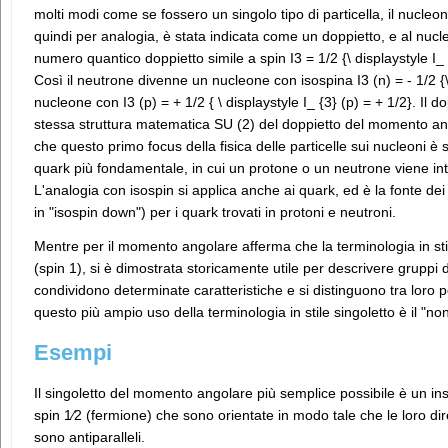
molti modi come se fossero un singolo tipo di particella, il nucle
quindi per analogia, è stata indicata come un doppietto, e al nucl
numero quantico doppietto simile a spin I3 = 1/2 {\ displaystyle I_ {
Così il neutrone divenne un nucleone con isospina I3 (n) = - 1/2 {\ 
nucleone con I3 (p) = + 1/2 { \ displaystyle I_ {3} (p) = + 1/2}. Il d
stessa struttura matematica SU (2) del doppietto del momento ango
che questo primo focus della fisica delle particelle sui nucleoni è
quark più fondamentale, in cui un protone o un neutrone viene inte
L'analogia con isospin si applica anche ai quark, ed è la fonte d
in "isospin down") per i quark trovati in protoni e neutroni.
Mentre per il momento angolare afferma che la terminologia in stil
(spin 1), si è dimostrata storicamente utile per descrivere gruppi d
condividono determinate caratteristiche e si distinguono tra loro p
questo più ampio uso della terminologia in stile singoletto è il "
Esempi
Il singoletto del momento angolare più semplice possibile è un ins
spin 1⁄2 (fermione) che sono orientate in modo tale che le loro dir
sono antiparalleli.