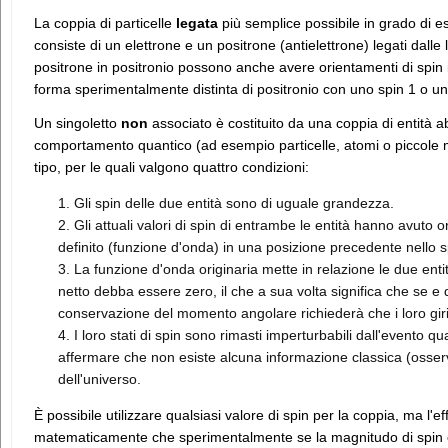
La coppia di particelle
legata
più semplice possibile in grado di esi
consiste di un elettrone e un positrone (antielettrone) legati dalle 
positrone in positronio possono anche avere orientamenti di spin ide
forma sperimentalmente distinta di positronio con uno spin 1 o uno 
Un singoletto
non
associato è costituito da una coppia di entità 
comportamento quantico (ad esempio particelle, atomi o piccole 
tipo, per le quali valgono quattro condizioni:
Gli spin delle due entità sono di uguale grandezza.
Gli attuali valori di spin di entrambe le entità hanno avuto 
definito (funzione d'onda) in una posizione precedente nello s
La funzione d'onda originaria mette in relazione le due ent
netto debba essere zero, il che a sua volta significa che se e
conservazione del momento angolare richiederà che i loro giri 
I loro stati di spin sono rimasti imperturbabili dall'evento qu
affermare che non esiste alcuna informazione classica (osserva
dell'universo.
È possibile utilizzare qualsiasi valore di spin per la coppia, ma l'e
matematicamente che sperimentalmente se la magnitudo di spin è i