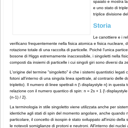
spaiato e mostra la 
e uno stato di tripl
triplice divisione del
Storia
Le canottiere e i rel
verificano frequentemente nella fisica atomica e fisica nucleare,
rotazione totale di una raccolta di particelle. Poiché l'unica parti
bosone di Higgs estremamente inaccessibile, i singoletti nella fisi
composti da insiemi di particelle i cui singoli giri sono diversi da 
L'origine del termine "singoletto" è che i sistemi quantistici lega
fotoni all'interno di una singola linea spettrale, al contrario delle d
tripletto). Il numero di linee spettrali n {\ displaystyle n} in quest
relazione con il numero quantico di spin: n = 2s + 1 {\ displaystyle 
(n-1) / 2}.
La terminologia in stile singoletto viene utilizzata anche per siste
identiche agli stati di spin del momento angolare, anche quando no
particolare, il concetto di isospin è stato sviluppato all'inizio della 
le notevoli somiglianze di protoni e neutroni. All'interno dei nucle