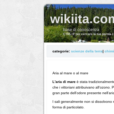
wikiita.co
base di conoscenza
CTRL+F per cercare la tua parola 
categorie:
scienze della terra
|
chim
Aria al mare o al mare
L'aria di mare
è stata tradizionalmente
che i vittoriani attribuivano all'ozono
gran parte dell'odore presente nell'aria
I sali generalmente non si dissolvono 
forma di particolato.