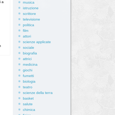
i a
musica
istruzione
scrittore
televisione
politica
film
attori
scienze applicate
n
sociale
biografia
attrici
medicina
giochi
fumetti
biologia
teatro
scienze della terra
basket
salute
chimica