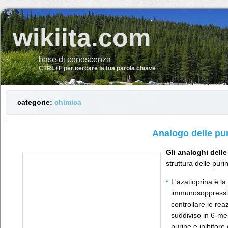
wikiita.com
base di conoscenza
CTRL+F per cercare la tua parola chiave
categorie:
chimica
Analogo delle pu
Gli analoghi delle
struttura delle pur
L'azatioprina è la
immunosoppressiv
controllare le rea
suddiviso in 6-m
purine e inibitor