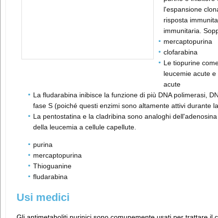
l'espansione clonal
risposta immunitar
immunitaria. Sop
mercaptopurina
clofarabina
Le tiopurine come
leucemie acute e 
acute
La fludarabina inibisce la funzione di più DNA polimerasi, DN
fase S (poiché questi enzimi sono altamente attivi durante l
La pentostatina e la cladribina sono analoghi dell'adenosina u
della leucemia a cellule capellute.
purina
mercaptopurina
Thioguanine
fludarabina
Usi medici
Gli antimetaboliti purinici sono comunemente usati per trattare il 