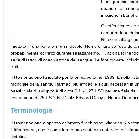
L'uso per iniezion
quando non sono pos
iniezione, i benefic
Gli effetti indesid
comprendono dolore 
Reazioni allergiche
iniettato in una vena o in un muscolo. Non è chiaro se l'uso durant
probabilmente corretto durante l'allattamento. Funziona fornen
serie di fattori di coagulazione del sangue. Le fonti trovate includ
frutta.
Il fitomenadione fu isolato per la prima volta nel 1939. È nella lis
mondiale della sanità, i farmaci più efficaci e sicuri necessari in un
paesi in via di sviluppo è di circa 0,11-1,27 USD per una fiala da 
costa meno di 25 USD. Nel 1943 Edward Doisy e Henrik Dam ricev
Terminologia
Il fitomenadione è spesso chiamato fillochinone, vitamina K o fiton
il fillochinone, che è considerato una sostanza naturale, e il fit
sintetica.