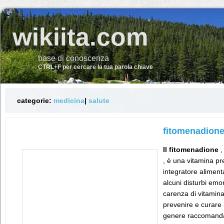
wikiita.com
base di conoscenza
CTRL+F per cercare la tua parola chiave
categorie:
medicina
|
salute
fitomenadion
Il fitomenadione
,
, è una vitamina pr
integratore alimen
alcuni disturbi emo
carenza di vitamina 
prevenire e curare 
genere raccomandato