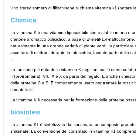
Uno stereoisomero di fillochinone si chiama vitamina k1 (notare la 
Chimica
La vitamina K è una vitamina liposolubile che è stabile in aria e 
chetone aromatico policiclico, a base di 2-metil-1,4-naftochinone, c
naturalmente in una grande varietà di piante verdi, in particolare
accettore di elettroni durante la fotosintesi, facente parte della ca
I.
La funzione più nota della vitamina K negli animali è come cofatto
II (protrombina), VII, IX e X da parte del fegato. È anche richiesto
della proteina C e S. È comunemente usato per trattare la tossicit
cumatetralil.
La vitamina K è necessaria per la formazione delle proteine ​​osse
biosintesi
La vitamina K1 è sintetizzata dal corismato, un composto prodotto
shikimate. La conversione del corismato in vitamina K1 comprend