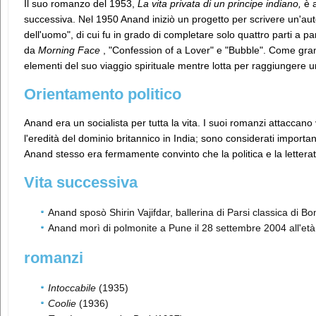
Il suo romanzo del 1953,
La vita privata di un principe indiano,
è a
successiva. Nel 1950 Anand iniziò un progetto per scrivere un'autobi
dell'uomo", di cui fu in grado di completare solo quattro parti a p
da
Morning Face
, "Confession of a Lover" e "Bubble". Come gran
elementi del suo viaggio spirituale mentre lotta per raggiungere un
Orientamento politico
Anand era un socialista per tutta la vita. I suoi romanzi attaccano v
l'eredità del dominio britannico in India; sono considerati importanti
Anand stesso era fermamente convinto che la politica e la letteratur
Vita successiva
Anand sposò Shirin Vajifdar, ballerina di Parsi classica di 
Anand morì di polmonite a Pune il 28 settembre 2004 all'età 
romanzi
Intoccabile
(1935)
Coolie
(1936)