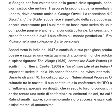
in Spagna per fare volontariato nella guerra civile spagnola, sebbe
giornalistico che militare. Trascorse la seconda guerra mondial
Londra, dove divenne amico di George Orwell. La recensione di 
Sword and the Sickle,
suggerisce il significato della sua pubblic
ancora interessante per i suoi meriti se fosse stato scritto da un 
ogni poche pagine è anche una curiosità culturale. La crescita di 
strano fenomeno e avrà il suo effetto sul mondo postbellico ". Era
Picasso nella sua collezione d'arte personale.
Anand tornò in India nel 1947 e continuò la sua prodigiosa produzi
poesie e saggi su una vasta gamma di argomenti, nonché autobiog
di spicco figurano
The Village
(1939),
Across the Black Waters
(1
scritti in Inghilterra;
Coolie
(1936) e
The Private Life of an Indian 
importanti scritte in India. Ha anche fondato una rivista letteraria,
Durante gli anni '70, ha collaborato con l'International Progress 
culturale tra le nazioni. Il suo contributo alla conferenza dell'IPO
un'influenza speciale sui dibattiti che in seguito furono conosciuti 
anche tenuto una serie di conferenze su eminenti indiani, tra c
Rabindranath Tagore, commemorando i loro successi e significato 
distinti marchi di umanesimo.