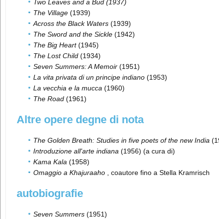
Two Leaves and a Bud (1937)
The Village
(1939)
Across the Black Waters
(1939)
The Sword and the Sickle
(1942)
The Big Heart
(1945)
The Lost Child
(1934)
Seven Summers: A Memoir
(1951)
La vita privata di un principe indiano
(1953)
La vecchia e la mucca
(1960)
The Road
(1961)
Altre opere degne di nota
The Golden Breath: Studies in five poets of the new India
(1
Introduzione all'arte indiana
(1956) (a cura di)
Kama Kala
(1958)
Omaggio a Khajuraaho
, coautore fino a Stella Kramrisch
autobiografie
Seven Summers
(1951)