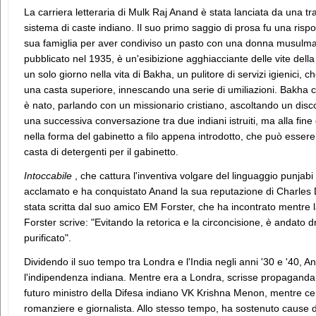
La carriera letteraria di Mulk Raj Anand è stata lanciata da una tra
sistema di caste indiano. Il suo primo saggio di prosa fu una rispo
sua famiglia per aver condiviso un pasto con una donna musulm
pubblicato nel 1935, è un'esibizione agghiacciante delle vite dell
un solo giorno nella vita di Bakha, un pulitore di servizi igienici
una casta superiore, innescando una serie di umiliazioni. Bakha ce
è nato, parlando con un missionario cristiano, ascoltando un disc
una successiva conversazione tra due indiani istruiti, ma alla fine
nella forma del gabinetto a filo appena introdotto, che può essere
casta di detergenti per il gabinetto.
Intoccabile
, che cattura l'inventiva volgare del linguaggio punjab
acclamato e ha conquistato Anand la sua reputazione di Charles D
stata scritta dal suo amico EM Forster, che ha incontrato mentre l
Forster scrive: "Evitando la retorica e la circoncisione, è andato d
purificato".
Dividendo il suo tempo tra Londra e l'India negli anni '30 e '40, 
l'indipendenza indiana. Mentre era a Londra, scrisse propaganda 
futuro ministro della Difesa indiano VK Krishna Menon, mentre c
romanziere e giornalista. Allo stesso tempo, ha sostenuto cause di 