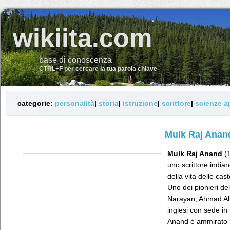
wikiita.com
base di conoscenza
CTRL+F per cercare la tua parola chiave
categorie:
personalità
|
storia
|
istruzione
|
scrittore
|
scienze a
Mulk Raj Anan
Mulk Raj Anand
(1
uno scrittore india
della vita delle cas
Uno dei pionieri de
Narayan, Ahmad Ali 
inglesi con sede in
Anand è ammirato p