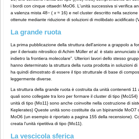
i bordi con cinque ottaedri MoO6. L'unità successiva si verifica 
a valenza mista 48− (
x
≈ 16) e nel cluster descritto nella sezion
ottenute mediante riduzione di soluzioni di molibdato acidificato (V
La grande ruota
La prima pubblicazione della struttura dell'anione a grappolo a fo
per il derivato nitrosilico di Achim Müller
et al.
è stato annunciato 
indietro la frontiera molecolare". Ulteriori lavori dello stesso grupp
hanno determinato la struttura della ruota prodotta in soluzioni d
ha quindi dimostrato di essere il tipo strutturale di base di compos
leggermente diverse.
La struttura della grande ruota è costruita da unità contenenti 11 
quali sono collegate tra loro per formare il cluster di tipo {Mo15
unità di tipo {Mo11} sono anche coinvolte nella costruzione di sist
Keplerates) Queste unità sono costituite da un bipiramide MoO7 ce
MoO6 (un esempio è riportato a pagina 155 della recensione). Co
creata l'unità ripetitiva di tipo {Mo11}.
La vescicola sferica