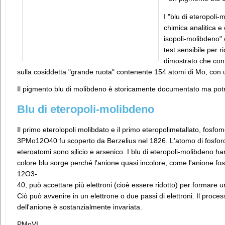
I "blu di eteropoli
chimica analitica e
isopoli-molibdeno" 
test sensibile per 
dimostrato che con
sulla cosiddetta "grande ruota" contenente 154 atomi di Mo, con
Il pigmento blu di molibdeno è storicamente documentato ma pot
Blu di eteropoli-molibdeno
Il primo eterolopoli molibdato e il primo eteropolimetallato, fosfo
3PMo12O40 fu scoperto da Berzelius nel 1826. L'atomo di fosforo 
eteroatomi sono silicio e arsenico. I blu di eteropoli-molibdeno han
colore blu sorge perché l'anione quasi incolore, come l'anione f
12O3-
40, può accettare più elettroni (cioè essere ridotto) per formare u
Ciò può avvenire in un elettrone o due passi di elettroni. Il process
dell'anione è sostanzialmente invariata.
PMoVI