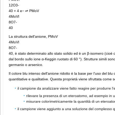
12O3-
40 + 4 e− ⇌ PMoV
4MoVI
8O7-
40
La struttura dell'anione, PMoV
4MoVI
8O7-
40, è stato determinato allo stato solido ed è un β-isomero (cioè c
dal bordo sullo ione α-Keggin ruotato di 60 °). Strutture simili sono
germanio o arsenico.
Il colore blu intenso dell'anione ridotto è la base per l'uso del blu
quantitative e qualitative. Questa proprietà viene sfruttata come 
il campione da analizzare viene fatto reagire per produrre l'et
rilevare la presenza di un eteroatomo, ad esempio in
misurare colorimetricamente la quantità di un eteroa
il campione viene aggiunto a una soluzione del complesso quas