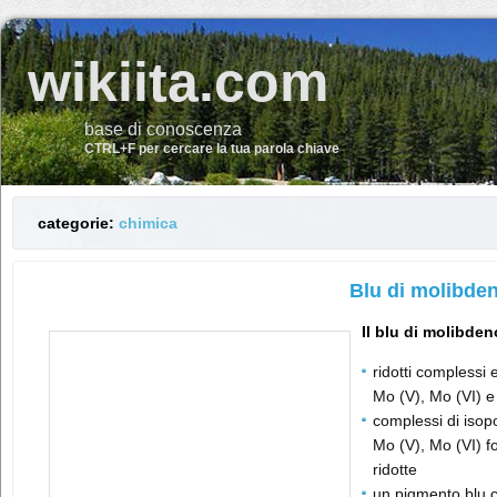
wikiita.com
base di conoscenza
CTRL+F per cercare la tua parola chiave
categorie:
chimica
Blu di molibde
Il blu di molibden
ridotti complessi 
Mo (V), Mo (VI) e
complessi di isopo
Mo (V), Mo (VI) f
ridotte
un pigmento blu c