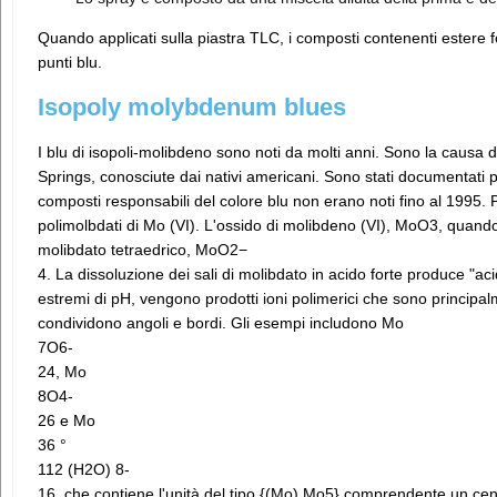
Quando applicati sulla piastra TLC, i composti contenenti ester
punti blu.
Isopoly molybdenum blues
I blu di isopoli-molibdeno sono noti da molti anni. Sono la causa de
Springs, conosciute dai nativi americani. Sono stati documentati p
composti responsabili del colore blu non erano noti fino al 1995. 
polimolbdati di Mo (VI). L'ossido di molibdeno (VI), MoO3, quando 
molibdato tetraedrico, MoO2−
4. La dissoluzione dei sali di molibdato in acido forte produce "
estremi di pH, vengono prodotti ioni polimerici che sono principa
condividono angoli e bordi. Gli esempi includono Mo
7O6-
24, Mo
8O4-
26 e Mo
36 °
112 (H2O) 8-
16, che contiene l'unità del tipo {(Mo) Mo5} comprendente un ce