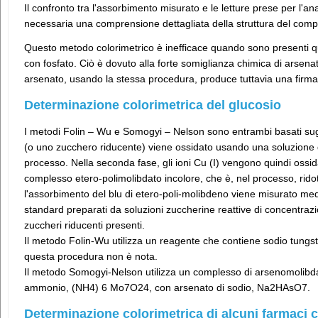
Il confronto tra l'assorbimento misurato e le letture prese per l'ana
necessaria una comprensione dettagliata della struttura del comp
Questo metodo colorimetrico è inefficace quando sono presenti qu
con fosfato. Ciò è dovuto alla forte somiglianza chimica di arsenato
arsenato, usando la stessa procedura, produce tuttavia una firma
Determinazione colorimetrica del glucosio
I metodi Folin – Wu e Somogyi – Nelson sono entrambi basati sugli 
(o uno zucchero riducente) viene ossidato usando una soluzione di 
processo. Nella seconda fase, gli ioni Cu (I) vengono quindi ossi
complesso etero-polimolibdato incolore, che è, nel processo, ridotto
l'assorbimento del blu di etero-poli-molibdeno viene misurato med
standard preparati da soluzioni zuccherine reattive di concentrazi
zuccheri riducenti presenti.
Il metodo Folin-Wu utilizza un reagente che contiene sodio tungst
questa procedura non è nota.
Il metodo Somogyi-Nelson utilizza un complesso di arsenomolibda
ammonio, (NH4) 6 Mo7O24, con arsenato di sodio, Na2HAsO7.
Determinazione colorimetrica di alcuni farmaci 