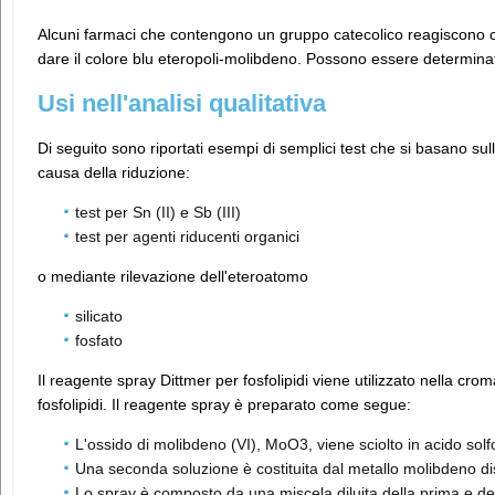
Alcuni farmaci che contengono un gruppo catecolico reagiscono 
dare il colore blu eteropoli-molibdeno. Possono essere determinat
Usi nell'analisi qualitativa
Di seguito sono riportati esempi di semplici test che si basano su
causa della riduzione:
test per Sn (II) e Sb (III)
test per agenti riducenti organici
o mediante rilevazione dell'eteroatomo
silicato
fosfato
Il reagente spray Dittmer per fosfolipidi viene utilizzato nella croma
fosfolipidi. Il reagente spray è preparato come segue:
L'ossido di molibdeno (VI), MoO3, viene sciolto in acido solf
Una seconda soluzione è costituita dal metallo molibdeno disc
Lo spray è composto da una miscela diluita della prima e de