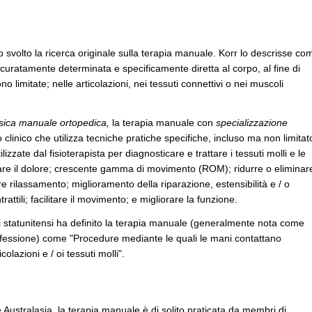
 svolto la ricerca originale sulla terapia manuale. Korr lo descrisse co
uratamente determinata e specificamente diretta al corpo, al fine di
o limitate; nelle articolazioni, nei tessuti connettivi o nei muscoli
fisica manuale ortopedica,
la terapia manuale con
specializzazione
clinico che utilizza tecniche pratiche specifiche, incluso ma non limitat
izzate dal fisioterapista per diagnosticare e trattare i tessuti molli e le
ulare il dolore; crescente gamma di movimento (ROM); ridurre o eliminar
re rilassamento; miglioramento della riparazione, estensibilità e / o
ntrattili; facilitare il movimento; e migliorare la funzione.
i statunitensi ha definito la terapia manuale (generalmente nota come
ofessione) come "Procedure mediante le quali le mani contattano
colazioni e / oi tessuti molli".
Australasia, la terapia manuale è di solito praticata da membri di