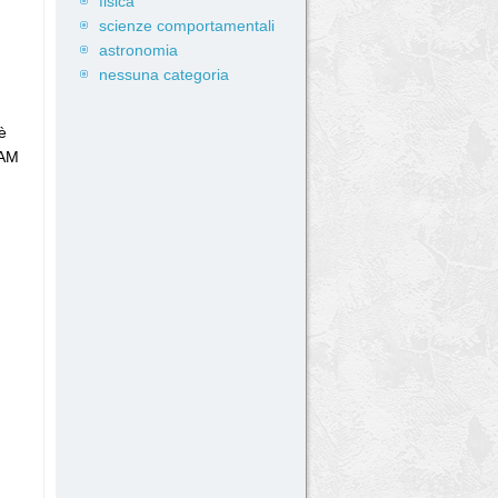
fisica
scienze comportamentali
astronomia
nessuna categoria
è
CAM