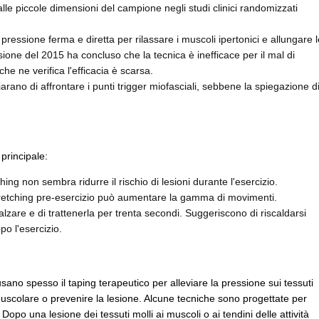
alle piccole dimensioni del campione negli studi clinici randomizzati
 pressione ferma e diretta per rilassare i muscoli ipertonici e allungare l
visione del 2015 ha concluso che la tecnica è inefficace per il mal di
che ne verifica l'efficacia è scarsa.
iarano di affrontare i punti trigger miofasciali, sebbene la spiegazione d
 principale:
hing non sembra ridurre il rischio di lesioni durante l'esercizio.
retching pre-esercizio può aumentare la gamma di movimenti.
alzare e di trattenerla per trenta secondi. Suggeriscono di riscaldarsi
po l'esercizio.
usano spesso il taping terapeutico per alleviare la pressione sui tessuti
co muscolare o prevenire la lesione. Alcune tecniche sono progettate per
i. Dopo una lesione dei tessuti molli ai muscoli o ai tendini delle attività