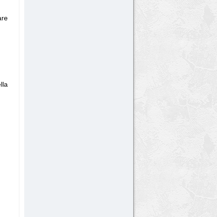
are
lla