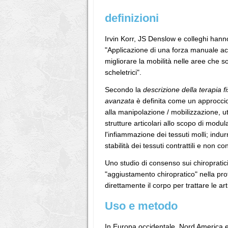
definizioni
Irvin Korr, JS Denslow e colleghi hanno
"Applicazione di una forza manuale acc
migliorare la mobilità nelle aree che son
scheletrici".
Secondo la
descrizione della terapia 
avanzata
è definita come un approccio 
alla manipolazione / mobilizzazione, util
strutture articolari allo scopo di mod
l'infiammazione dei tessuti molli; indur
stabilità dei tessuti contrattili e non co
Uno studio di consenso sui chiropratic
"aggiustamento chiropratico" nella pr
direttamente il corpo per trattare le arti
Uso e metodo
In Europa occidentale, Nord America e 