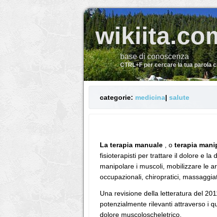
wikiita.co
base di conoscenza
CTRL+F per cercare la tua parola 
categorie:
medicina
|
salute
La terapia manuale
, o
terapia mani
fisioterapisti per trattare il dolore e
manipolare i muscoli, mobilizzare le ar
occupazionali, chiropratici, massaggiator
Una revisione della letteratura del 20
potenzialmente rilevanti attraverso i qual
dolore muscoloscheletrico.