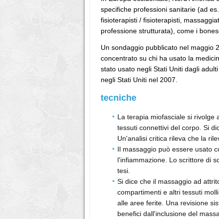
specifiche professioni sanitarie (ad es.
fisioterapisti / fisioterapisti, massaggia
professione strutturata), come i bones
Un sondaggio pubblicato nel maggio 2
concentrato su chi ha usato la medici
stato usato negli Stati Uniti dagli adu
negli Stati Uniti nel 2007.
tecniche
La terapia miofasciale si rivolge a
tessuti connettivi del corpo. Si dic
Un'analisi critica rileva che la ri
Il massaggio può essere usato co
l'infiammazione. Lo scrittore di
tesi.
Si dice che il massaggio ad attrit
compartimenti e altri tessuti moll
alle aree ferite. Una revisione si
benefici dall'inclusione del massa