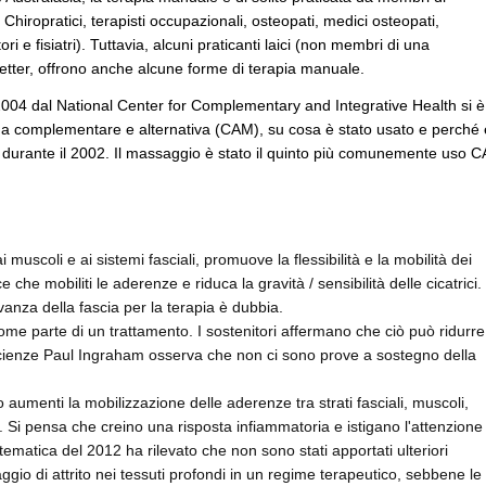
 Chiropratici, terapisti occupazionali, osteopati, medici osteopati,
tori e fisiatri). Tuttavia, alcuni praticanti laici (non membri di una
etter, offrono anche alcune forme di terapia manuale.
004 dal National Center for Complementary and Integrative Health si è
na complementare e alternativa (CAM), su cosa è stato usato e perché 
lti durante il 2002. Il massaggio è stato il quinto più comunemente uso 
i muscoli e ai sistemi fasciali, promuove la flessibilità e la mobilità dei
e che mobiliti le aderenze e riduca la gravità / sensibilità delle cicatrici.
levanza della fascia per la terapia è dubbia.
me parte di un trattamento. I sostenitori affermano che ciò può ridurre
 scienze Paul Ingraham osserva che non ci sono prove a sostegno della
o aumenti la mobilizzazione delle aderenze tra strati fasciali, muscoli,
i. Si pensa che creino una risposta infiammatoria e istigano l'attenzione
stematica del 2012 ha rilevato che non sono stati apportati ulteriori
ggio di attrito nei tessuti profondi in un regime terapeutico, sebbene le