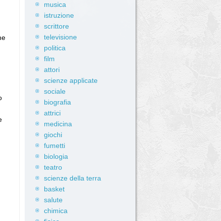
musica
istruzione
scrittore
televisione
me
politica
film
attori
scienze applicate
sociale
o
biografia
attrici
e
medicina
giochi
fumetti
biologia
teatro
scienze della terra
basket
salute
chimica