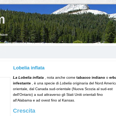
m
chiave
Lobelia inflata
La Lobelia inflata
, nota anche come
tabacco indiano
o
erb
infestante
, è una specie di
Lobelia
originaria del Nord Americ
orientale, dal Canada sud-orientale (Nuova Scozia al sud-est
dell'Ontario) a sud attraverso gli Stati Uniti orientali fino
all'Alabama e ad ovest fino al Kansas.
Crescita