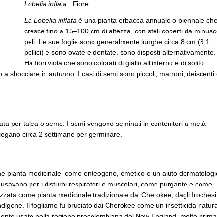
Lobelia inflata
. Fiore
La Lobelia inflata
è una pianta erbacea annuale o biennale ch
cresce fino a 15–100 cm di altezza, con steli coperti da minusco
peli. Le sue foglie sono generalmente lunghe circa 8 cm (3,1
pollici) e sono ovate e dentate. sono disposti alternativamente.
Ha fiori viola che sono colorati di giallo all'interno e di solito
 sbocciare in autunno. I casi di semi sono piccoli, marroni, deiscenti 
uata per talea o seme. I semi vengono seminati in contenitori a metà
iegano circa 2 settimane per germinare.
e pianta medicinale, come enteogeno, emetico e un aiuto dermatologi
lo usavano per i disturbi respiratori e muscolari, come purgante e come
lizzata come pianta medicinale tradizionale dai Cherokee, dagli Irochesi
ndigene. Il fogliame fu bruciato dai Cherokee come un insetticida natura
mente usato nella regione precolombiana del New England, molto prima