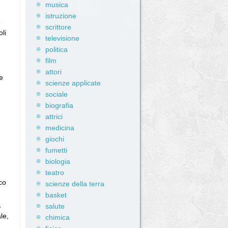
musica
istruzione
e
scrittore
li
televisione
politica
film
attori
e
scienze applicate
sociale
biografia
attrici
medicina
giochi
fumetti
biologia
teatro
co
scienze della terra
basket
,
salute
le,
chimica