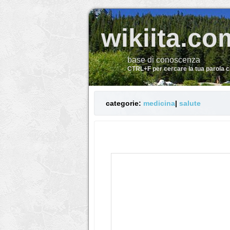
wikiita.co
base di conoscenza
CTRL+F per cercare la tua parola 
categorie:
medicina
|
salute