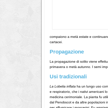
compaiono a metà estate e continuano a
cartacei.
Propagazione
La propagazione di solito viene effett
primavera o metà autunno. I semi imp
Usi tradizionali
La Lobelia inflata
ha un lungo uso com
e respiratorio, che i nativi americani 
medicina cerimoniale. La pianta fu uti
dal Penobscot e da altre popolazioni i
per affumicare i moscerini. Fu ampia