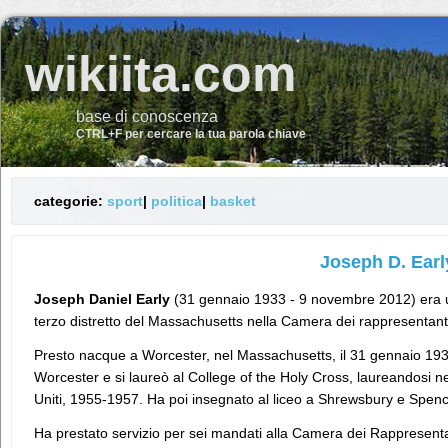
wikiita.com
base di conoscenza
CTRL+F per cercare la tua parola chiave
categorie:
sport
|
politica
|
basket
Joseph D. Earl
Joseph Daniel Early
(31 gennaio 1933 - 9 novembre 2012) era un
terzo distretto del Massachusetts nella Camera dei rappresentanti 
Presto nacque a Worcester, nel Massachusetts, il 31 gennaio 1933
Worcester e si laureò al College of the Holy Cross, laureandosi ne
Uniti, 1955-1957. Ha poi insegnato al liceo a Shrewsbury e Spenc
Ha prestato servizio per sei mandati alla Camera dei Rappresent