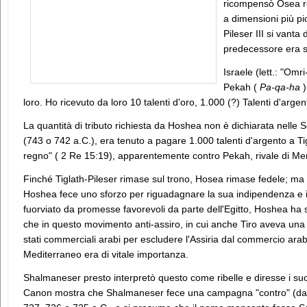
ricompensò Osea re
a dimensioni più pi
Pileser III si vanta
predecessore era s
Israele (lett.: "Om
Pekah (
Pa-qa-ha
)
loro. Ho ricevuto da loro 10 talenti d'oro, 1.000 (?) Talenti d'argent
La quantità di tributo richiesta da Hoshea non è dichiarata nelle 
(743 o 742 a.C.), era tenuto a pagare 1.000 talenti d'argento a Tig
regno" ( 2 Re 15:19), apparentemente contro Pekah, rivale di M
Finché Tiglath-Pileser rimase sul trono, Hosea rimase fedele; 
Hoshea fece uno sforzo per riguadagnare la sua indipendenza e ini
fuorviato da promesse favorevoli da parte dell'Egitto, Hoshea h
che in questo movimento anti-assiro, in cui anche Tiro aveva una p
stati commerciali arabi per escludere l'Assiria dal commercio arabo
Mediterraneo era di vitale importanza.
Shalmaneser presto interpretò questo come ribelle e diresse i suo
Canon mostra che Shalmaneser fece una campagna "contro" (da 