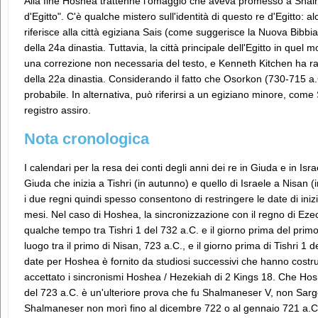
Alla fine Hoshea trattenne l'omaggio che aveva promesso a Shalma
d'Egitto". C'è qualche mistero sull'identità di questo re d'Egitto:
riferisce alla città egiziana Sais (come suggerisce la Nuova Bibbia i
della 24a dinastia. Tuttavia, la città principale dell'Egitto in quel
una correzione non necessaria del testo, e Kenneth Kitchen ha rag
della 22a dinastia. Considerando il fatto che Osorkon (730-715 a
probabile. In alternativa, può riferirsi a un egiziano minore, co
registro assiro.
Nota cronologica
I calendari per la resa dei conti degli anni dei re in Giuda e in Is
Giuda che inizia a Tishri (in autunno) e quello di Israele a Nisan (
i due regni quindi spesso consentono di restringere le date di inizio
mesi. Nel caso di Hoshea, la sincronizzazione con il regno di Ez
qualche tempo tra Tishri 1 del 732 a.C. e il giorno prima del prim
luogo tra il primo di Nisan, 723 a.C., e il giorno prima di Tishri 1
date per Hoshea è fornito da studiosi successivi che hanno costrui
accettato i sincronismi Hoshea / Hezekiah di 2 Kings 18. Che Hosh
del 723 a.C. è un'ulteriore prova che fu Shalmaneser V, non Sargo
Shalmaneser non morì fino al dicembre 722 o al gennaio 721 a.C