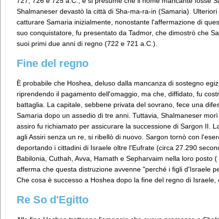
727, 726 e 725 a.C., e si presume che il nome mancante fosse 
Shalmaneser devastò la città di Sha-ma-ra-in (Samaria). Ulterior
catturare Samaria inizialmente, nonostante l'affermazione di quest'
suo conquistatore, fu presentato da Tadmor, che dimostrò che 
suoi primi due anni di regno (722 e 721 a.C.).
Fine del regno
È probabile che Hoshea, deluso dalla mancanza di sostegno egizian
riprendendo il pagamento dell'omaggio, ma che, diffidato, fu costre
battaglia. La capitale, sebbene privata del sovrano, fece una difesa
Samaria dopo un assedio di tre anni. Tuttavia, Shalmaneser morì p
assiro fu richiamato per assicurare la successione di Sargon II. La
agli Assiri senza un re, si ribellò di nuovo. Sargon tornò con l'eser
deportando i cittadini di Israele oltre l'Eufrate (circa 27.290 secon
Babilonia, Cuthah, Avva, Hamath e Sepharvaim nella loro posto (
afferma che questa distruzione avvenne "perché i figli d'Israele p
Che cosa è successo a Hoshea dopo la fine del regno di Israele,
Re So d'Egitto