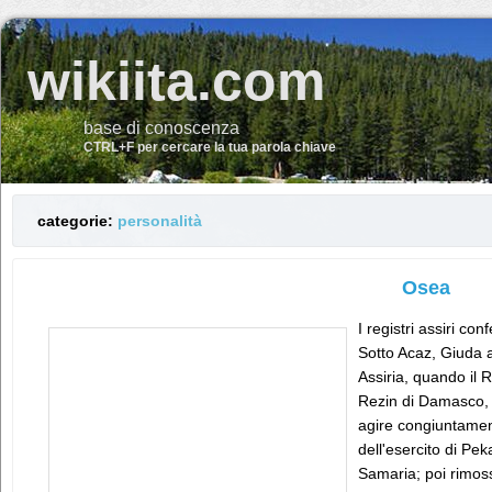
wikiita.com
base di conoscenza
CTRL+F per cercare la tua parola chiave
categorie:
personalità
Osea
I registri assiri co
Sotto Acaz, Giuda av
Assiria, quando il
Rezin di Damasco, a
agire congiuntamen
dell'esercito di Pek
Samaria; poi rimoss