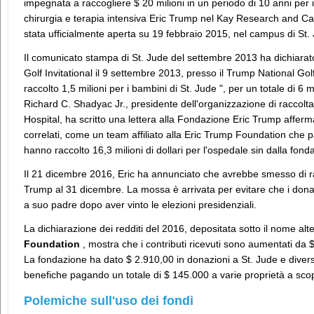
impegnata a raccogliere $ 20 milioni in un periodo di 10 anni per i
chirurgia e terapia intensiva Eric Trump nel Kay Research and Ca
stata ufficialmente aperta su 19 febbraio 2015, nel campus di St. 
Il comunicato stampa di St. Jude del settembre 2013 ha dichiarat
Golf Invitational il 9 settembre 2013, presso il Trump National Golf 
raccolto 1,5 milioni per i bambini di St. Jude ", per un totale di 6 m
Richard C. Shadyac Jr., presidente dell'organizzazione di raccolt
Hospital, ha scritto una lettera alla Fondazione Eric Trump afferma
correlati, come un team affiliato alla Eric Trump Foundation che p
hanno raccolto 16,3 milioni di dollari per l'ospedale sin dalla fond
Il 21 dicembre 2016, Eric ha annunciato che avrebbe smesso di rac
Trump al 31 dicembre. La mossa è arrivata per evitare che i dona
a suo padre dopo aver vinto le elezioni presidenziali.
La dichiarazione dei redditi del 2016, depositata sotto il nome alt
Foundation
, mostra che i contributi ricevuti sono aumentati da $
La fondazione ha dato $ 2.910,00 in donazioni a St. Jude e divers
benefiche pagando un totale di $ 145.000 a varie proprietà a scopo
Polemiche sull'uso dei fondi