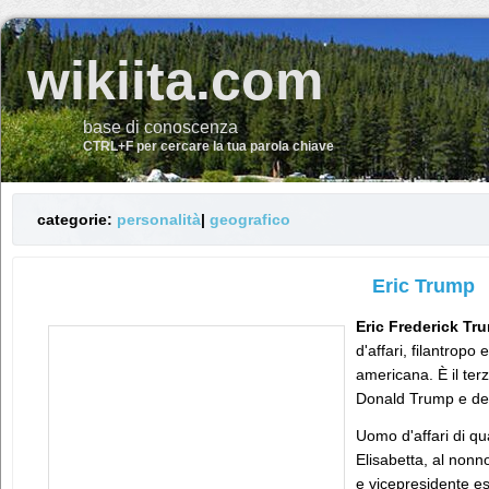
wikiita.com
base di conoscenza
CTRL+F per cercare la tua parola chiave
categorie:
personalità
|
geografico
Eric Trump
Eric Frederick Tr
d'affari, filantropo
americana. È il terz
Donald Trump e del
Uomo d'affari di qu
Elisabetta, al nonn
e vicepresidente e