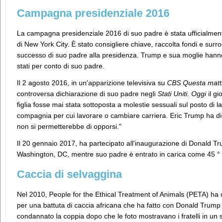
Campagna presidenziale 2016
La campagna presidenziale 2016 di suo padre è stata ufficialment
di New York City. È stato consigliere chiave, raccolta fondi e sur
successo di suo padre alla presidenza. Trump e sua moglie hanno
stati per conto di suo padre.
Il 2 agosto 2016, in un'apparizione televisiva su
CBS Questa matt
controversa dichiarazione di suo padre negli
Stati Uniti. Oggi
il gi
figlia fosse mai stata sottoposta a molestie sessuali sul posto di 
compagnia per cui lavorare o cambiare carriera. Eric Trump ha di
non si permetterebbe di opporsi."
Il 20 gennaio 2017, ha partecipato all'inaugurazione di Donald Tru
Washington, DC, mentre suo padre è entrato in carica come 45 ° pr
Caccia di selvaggina
Nel 2010, People for the Ethical Treatment of Animals (PETA) ha c
per una battuta di caccia africana che ha fatto con Donald Trump 
condannato la coppia dopo che le foto mostravano i fratelli in un 