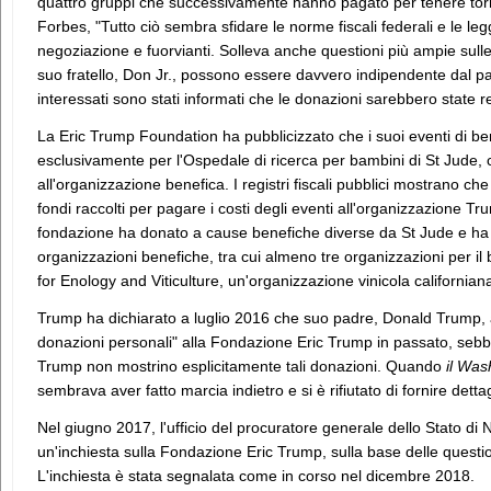
quattro gruppi che successivamente hanno pagato per tenere torn
Forbes, "Tutto ciò sembra sfidare le norme fiscali federali e le legg
negoziazione e fuorvianti. Solleva anche questioni più ampie sull
suo fratello, Don Jr., possono essere davvero indipendente dal pa
interessati sono stati informati che le donazioni sarebbero state re
La Eric Trump Foundation ha pubblicizzato che i suoi eventi di be
esclusivamente per l'Ospedale di ricerca per bambini di St Jude,
all'organizzazione benefica. I registri fiscali pubblici mostrano ch
fondi raccolti per pagare i costi degli eventi all'organizzazione Trum
fondazione ha donato a cause benefiche diverse da St Jude e ha 
organizzazioni benefiche, tra cui almeno tre organizzazioni per il
for Enology and Viticulture, un'organizzazione vinicola californian
Trump ha dichiarato a luglio 2016 che suo padre, Donald Trump, ave
donazioni personali" alla Fondazione Eric Trump in passato, sebben
Trump non mostrino esplicitamente tali donazioni. Quando
il Was
sembrava aver fatto marcia indietro e si è rifiutato di fornire dettag
Nel giugno 2017, l'ufficio del procuratore generale dello Stato di
un'inchiesta sulla Fondazione Eric Trump, sulla base delle questio
L'inchiesta è stata segnalata come in corso nel dicembre 2018.