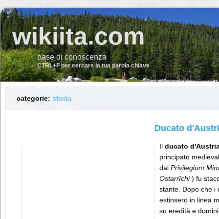
wikiita.com
base di conoscenza
CTRL+F per cercare la tua parola chiave
categorie:
storia
Ducato d'Austr
Il
ducato d'Austri
principato medieva
dal
Privilegium Min
Ostarrîchi
) fu stac
stante. Dopo che i 
estinsero in linea m
su eredità e domini