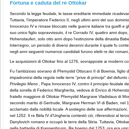
Fortuna e caduta del re Ottokar
Secondo la legge feudale, le tasse ereditarie immediate ricadev
Tuttavia, l'imperatore Federico II, negli ultimi anni del suo dominio
Innocenzo IV e rimase bloccato nelle guerre italiane tra guelfi e g
suo unico figlio sopravvissuto, il re Corrado IV, quattro anni dopo, 
Hohenstaufen, solo otto anni dopo l'estinzione della dinastia Bab
Interregno, un periodo di diversi decenni durante il quale fu cont
negli anni seguenti numerosi candidati furono eletti re dei romani,
Le acquisizioni di Ottokar fino al 1276, sovrapposte ai moderni co
Fu l'ambizioso sovrano di Přemyslid Ottocaro II di Boemia, figlio d
impadronirsi della regola nelle terre "prive di principi" del defunto
Privilegio Meno
, Papa Innocenzo IV, contro il principio feudale dell'
della sorella di Federico Margherita, vedova di Enrico di Hohenst
fratello maggiore di Ottokar Přemyslid Margrave Vladislaus di Mor
secondo marito di Gertrude, Margrave Herman VI di Baden, nel 12
acclamato dalla nobiltà locale. A sostegno delle sue affermazioni
nel 1252. Il re Béla IV d'Ungheria contestò ciò, riferendosi al ter
Danylovich romano e occupò le terre della Stiria. Tuttavia, Ottok
nella battaglia di Kressenbrunn. Re boemo dal 1253, ora era uni