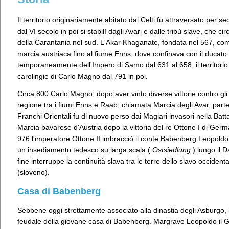
Il territorio originariamente abitato dai Celti fu attraversato per s
dal VI secolo in poi si stabilì dagli Avari e dalle tribù slave, che 
della Carantania nel sud. L'Akar Khaganate, fondata nel 567, co
marcia austriaca fino al fiume Enns, dove confinava con il ducato 
temporaneamente dell'Impero di Samo dal 631 al 658, il territorio
carolingie di Carlo Magno dal 791 in poi.
Circa 800 Carlo Magno, dopo aver vinto diverse vittorie contro gli A
regione tra i fiumi Enns e Raab, chiamata Marcia degli Avar, part
Franchi Orientali fu di nuovo perso dai Magiari invasori nella Batt
Marcia bavarese d'Austria dopo la vittoria del re Ottone I di Germa
976 l'imperatore Ottone II imbracciò il conte Babenberg Leopoldo l
un insediamento tedesco su larga scala (
Ostsiedlung
) lungo il D
fine interruppe la continuità slava tra le terre dello slavo occiden
(sloveno).
Casa di Babenberg
Sebbene oggi strettamente associato alla dinastia degli Asburgo, 
feudale della giovane casa di Babenberg. Margrave Leopoldo il G