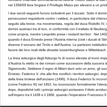
nel 1358/59 fece forgiare il
Privilegio Maius
per elevarsi a un privi
I due secoli seguenti furono turbolenti per il ducato. Sotto il dom
persecuzioni inquisitorie contro i valdesi, in particolare dal chieri
seguito alla breve, ma movimentata, regola del duca Rodolfo IV, i suo
domini austriaci tra di loro, in conformità con il trattato di Neuber
come propria, mentre Leopoldo prese i restanti territori . Nel 1402,
quando il duca Ernesto prese l'Austria interna (cioè i ducati di Sti
divenne il sovrano del Tirolo e dell'Austria. Le partizioni indebol
favore dei loro rivali delle dinastie lussemburghese e Wittelsbach.
La linea asburgica degli Asburgo fu di nuovo elevata al trono imp
d'Austria fu eletto re dei romani come successore della suocera
Sigismondo. Sebbene il regno di Albert durò solo un anno, gli succ
Ernesto, Federico V, che alla fine riunificò i territori asburgici, do
della linea tirolese dell'anziano (1490). Il duca Federico fu inc
(come Federico III) nel 1452; ha riconosciuto formalmente l'eleva
dopo, dopodiché tutti i principi asburgici portavano il titolo arci
sull'impero tra il 1438 e il 1806, quando l'imperatore Francesco II 