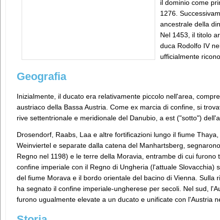
il dominio come pr
1276. Successivamen
ancestrale della di
Nel 1453, il titolo 
duca Rodolfo IV ne
ufficialmente ricon
Geografia
Inizialmente, il ducato era relativamente piccolo nell'area, com
austriaco della Bassa Austria. Come ex marcia di confine, si trovav
rive settentrionale e meridionale del Danubio, a est ("sotto") dell'
Drosendorf, Raabs, Laa e altre fortificazioni lungo il fiume Thaya,
Weinviertel e separate dalla catena del Manhartsberg, segnarono 
Regno nel 1198) e le terre della Moravia, entrambe di cui furono te
confine imperiale con il Regno di Ungheria (l'attuale Slovacchia)
del fiume Morava e il bordo orientale del bacino di Vienna. Sulla ri
ha segnato il confine imperiale-ungherese per secoli. Nel sud, l'Au
furono ugualmente elevate a un ducato e unificate con l'Austria n
Storia