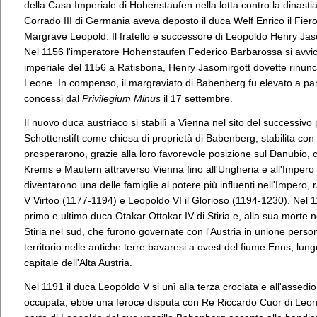
della Casa Imperiale di Hohenstaufen nella lotta contro la dinasti
Corrado III di Germania aveva deposto il duca Welf Enrico il Fiero,
Margrave Leopold. Il fratello e successore di Leopoldo Henry Jaso
Nel 1156 l'imperatore Hohenstaufen Federico Barbarossa si avvici
imperiale del 1156 a Ratisbona, Henry Jasomirgott dovette rinunci
Leone. In compenso, il margraviato di Babenberg fu elevato a par
concessi dal
Privilegium Minus
il 17 settembre.
Il nuovo duca austriaco si stabilì a Vienna nel sito del successiv
Schottenstift come chiesa di proprietà di Babenberg, stabilita con
prosperarono, grazie alla loro favorevole posizione sul Danubio,
Krems e Mautern attraverso Vienna fino all'Ungheria e all'Impero
diventarono una delle famiglie al potere più influenti nell'Impero,
V Virtoo (1177-1194) e Leopoldo VI il Glorioso (1194-1230). Nel 1
primo e ultimo duca Otakar Ottokar IV di Stiria e, alla sua morte n
Stiria nel sud, che furono governate con l'Austria in unione persona
territorio nelle antiche terre bavaresi a ovest del fiume Enns, lungo 
capitale dell'Alta Austria.
Nel 1191 il duca Leopoldo V si unì alla terza crociata e all'assedio 
occupata, ebbe una feroce disputa con Re Riccardo Cuor di Leon