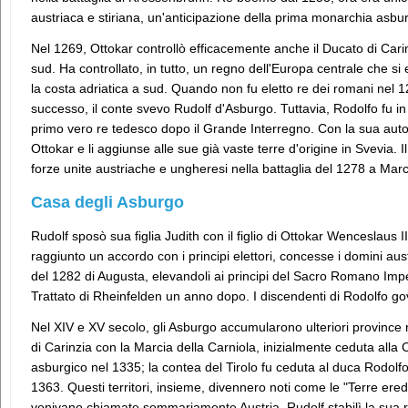
austriaca e stiriana, un'anticipazione della prima monarchia asb
Nel 1269, Ottokar controllò efficacemente anche il Ducato di Carin
sud. Ha controllato, in tutto, un regno dell'Europa centrale che s
la costa adriatica a sud. Quando non fu eletto re dei romani nel 1
successo, il conte svevo Rudolf d'Asburgo. Tuttavia, Rodolfo fu in
primo vero re tedesco dopo il Grande Interregno. Con la sua autorità
Ottokar e li aggiunse alle sue già vaste terre d'origine in Svevia. Il
forze unite austriache e ungheresi nella battaglia del 1278 a Marc
Casa degli Asburgo
Rudolf sposò sua figlia Judith con il figlio di Ottokar Wenceslaus
raggiunto un accordo con i principi elettori, concesse i domini austri
del 1282 di Augusta, elevandoli ai principi del Sacro Romano Impero
Trattato di Rheinfelden un anno dopo. I discendenti di Rodolfo gove
Nel XIV e XV secolo, gli Asburgo accumularono ulteriori province n
di Carinzia con la Marcia della Carniola, inizialmente ceduta alla 
asburgico nel 1335; la contea del Tirolo fu ceduta al duca Rodolfo
1363. Questi territori, insieme, divennero noti come le "Terre ered
venivano chiamate sommariamente Austria. Rudolf stabilì la sua r