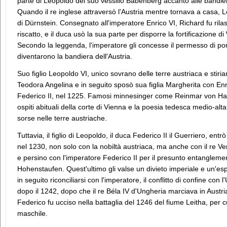
parte di Leopoldo del suo vessillo Babenberg accanto alle bandiere 
Quando il re inglese attraversò l'Austria mentre tornava a casa, L
di Dürnstein. Consegnato all'imperatore Enrico VI, Richard fu ri
riscatto, e il duca usò la sua parte per disporre la fortificazione 
Secondo la leggenda, l'imperatore gli concesse il permesso di por
diventarono la bandiera dell'Austria.
Suo figlio Leopoldo VI, unico sovrano delle terre austriaca e stiri
Teodora Angelina e in seguito sposò sua figlia Margherita con Enri
Federico II, nel 1225. Famosi minnesinger come Reinmar von H
ospiti abituali della corte di Vienna e la poesia tedesca medio-alta
sorse nelle terre austriache.
Tuttavia, il figlio di Leopoldo, il duca Federico II il Guerriero, entr
nel 1230, non solo con la nobiltà austriaca, ma anche con il re Ve
e persino con l'imperatore Federico II per il presunto entanglemen
Hohenstaufen. Quest'ultimo gli valse un divieto imperiale e un'
in seguito riconciliarsi con l'imperatore, il conflitto di confine con 
dopo il 1242, dopo che il re Béla IV d'Ungheria marciava in Austri
Federico fu ucciso nella battaglia del 1246 del fiume Leitha, per c
maschile.