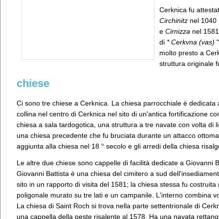
Cerknica fu attestat
Circhinitz
nel 1040
e
Cirnizza
nel 1581
di
* Cerkvna (vas)
"
molto presto a Cerk
struttura originale
chiese
Ci sono tre chiese a Cerknica. La chiesa parrocchiale è dedicata a
collina nel centro di Cerknica nel sito di un'antica fortificazione co
chiesa a sala tardogotica, una struttura a tre navate con volta di lie
una chiesa precedente che fu bruciata durante un attacco ottom
aggiunta alla chiesa nel 18 ° secolo e gli arredi della chiesa risal
Le altre due chiese sono cappelle di facilità dedicate a Giovanni 
Giovanni Battista è una chiesa del cimitero a sud dell'insediamen
sito in un rapporto di visita del 1581; la chiesa stessa fu costrui
poligonale murato su tre lati e un campanile. L'interno combina vo
La chiesa di Saint Roch si trova nella parte settentrionale di Cerkni
una cappella della peste risalente al 1578. Ha una navata rettango