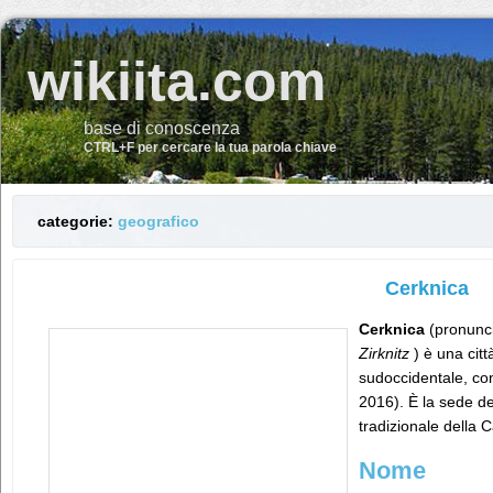
wikiita.com
base di conoscenza
CTRL+F per cercare la tua parola chiave
categorie:
geografico
Cerknica
Cerknica
(pronuncia
Zirknitz
) è una citt
sudoccidentale, co
2016). È la sede d
tradizionale della C
Nome