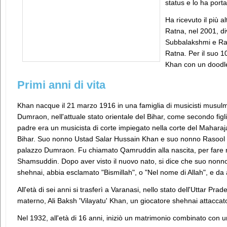
status e lo ha porta
Ha ricevuto il più a
Ratna, nel 2001, di
Subbalakshmi e Rav
Ratna. Per il suo 
Khan con un doodle
Primi anni di vita
Khan nacque il 21 marzo 1916 in una famiglia di musicisti musulma
Dumraon, nell'attuale stato orientale del Bihar, come secondo fi
padre era un musicista di corte impiegato nella corte del Mahar
Bihar. Suo nonno Ustad Salar Hussain Khan e suo nonno Rasool 
palazzo Dumraon. Fu chiamato Qamruddin alla nascita, per fare r
Shamsuddin. Dopo aver visto il nuovo nato, si dice che suo nonn
shehnai, abbia esclamato "Bismillah", o "Nel nome di Allah", e da
All'età di sei anni si trasferì a Varanasi, nello stato dell'Uttar Pr
materno, Ali Baksh 'Vilayatu' Khan, un giocatore shehnai attaccat
Nel 1932, all'età di 16 anni, iniziò un matrimonio combinato con u