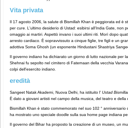
Vita privata
Il 17 agosto 2006, la salute di Bismillah Khan è peggiorata ed è st
per cure. L'ultimo desiderio di Ustad: esibirsi all'India Gate, no
omaggio ai martiri. Aspettò invano i suoi ultimi riti. Morì dopo qua
arresto cardiaco. È sopravvissuto a cinque figlie, tre figli e un gra
adottiva Soma Ghosh (un esponente Hindustani Shastriya Sangee
Il governo indiano ha dichiarato un giorno di lutto nazionale per 
Shehnai fu sepolto nel cimitero di Fatemaan della vecchia Varana
colpi dell'esercito indiano.
eredità
Sangeet Natak Akademi, Nuova Delhi, ha istituito l'
Ustad Bismill
È dato a giovani artisti nel campo della musica, del teatro e della
Bismillah Khan è stato commemorato nel suo 102 ° anniversario di
ha mostrato uno speciale doodle sulla sua home page indiana per
Il governo del Bihar ha proposto la creazione di un museo, un muni