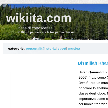
wikiita.com
base di conoscenza
CTRL+F per cercare la tua parola chiave
categorie:
personalità
|
storia
|
sport
|
musica
Bismillah Kha
Ustad
Qamruddin 
2006) (nato come Q
Ustad
, era un musi
popolare lo shehnai
classe degli oboe.
importanza come st
cerimonie tradiziona