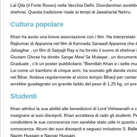
Lal Qila (il Forte Rosso) nella Vecchia Delhi, Doordarshan avreb
shehnai. Questa tradizione risale ai tempi di Jawaharlal Nehru.
Cultura popolare
Khan ha avuto una breve associazione con i film. Ha interpretato l
Rajkumar di
Appanna
nel film di Kannada
Sanaadi Appanna
che è
Jalsaghar
, un film di Satyajit Ray e ha fornito il suono di shehnai
Goutam Ghose ha diretto
Sange Meel Se Mulaqat
, un documentar
Graduate
, c'è un poster pubblicitario "Bismillah Khan e i sette mus
Lui come un bambino di cinque anni, ha suonato gilli danda vicin
nel Bihar. Andava regolarmente al vicino tempio Biharji per cantare
avrebbe guadagnato un grande laddu del peso di 1,25 kg, un pre
Studenti
Khan attribuì la sua abilità alle benedizioni di Lord Vishwanath e
insegnare ai suoi discepoli. Khan accettava di rado gli studenti. 
condividere le sue conoscenze non sarebbe stato utile in quanto a
conoscenza. Alcuni dei suoi discepoli e seguaci includono S. Balle
Nazim Hussain e Nayyar Hussain.