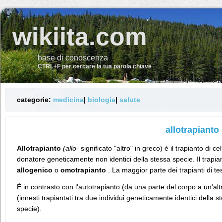
wikiita.com
base di conoscenza
CTRL+F per cercare la tua parola chiave
categorie:
medicina
|
biologia
|
salute
allotrapianto
Allotrapianto
(allo-
significato "altro" in greco) è il trapianto di c
donatore geneticamente non identici della stessa specie. Il trapi
allogenico
o
omotrapianto
. La maggior parte dei trapianti di te
È in contrasto con l'autotrapianto (da una parte del corpo a un'altr
(innesti trapiantati tra due individui geneticamente identici della s
specie).