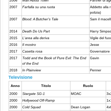
2006
Man About Town
Partner di ag
2007
Farfalla su una ruota
Addetto alla 
polizia)
2007
Blood: A Butcher's Tale
Sam il macell
2014
Death Do Us Part
Harry Simps
2015
L'area alla deriva
Vigile del fuo
2016
Il mostro
Jesse
2017
Casetta rosa
Governatore
2017
Todd and the Book of Pure Evil: The End
Gavin
of the End
2018
In Plainview
Penner
Televisione
Anno
Titolo
Ruolo
2000
Stargate SG-1
MOAC
3x
2000
Hollywood Off-Ramp
1x1
2000
Cold Squad
Dean Logan
4x