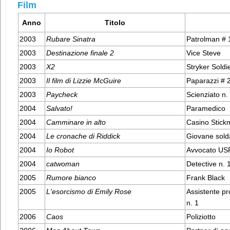
Film
Anno
Titolo
2003
Rubare Sinatra
Patrolman # 
2003
Destinazione finale 2
Vice Steve
2003
X2
Stryker Soldi
2003
Il film di Lizzie McGuire
Paparazzi # 
2003
Paycheck
Scienziato n.
2004
Salvato!
Paramedico
2004
Camminare in alto
Casino Stick
2004
Le cronache di Riddick
Giovane sold
2004
Io Robot
Avvocato US
2004
catwoman
Detective n. 
2005
Rumore bianco
Frank Black
2005
L'esorcismo di Emily Rose
Assistente pr
n. 1
2006
Caos
Poliziotto