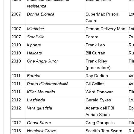
resistenza
2007
Donna Bionica
SuperMax Prison
1x
Guard
2007
Mietitrice
Demon Delivery Man
1x
2007
Smallville
Forare
7x
2010
Il ponte
Frank Leo
Ru
2010
Hellcats
Bill Curran
Ru
2010
One Angry Juror
Frank Riley
Fil
(procuratore)
2011
Eureka
Ray Darlton
4x
2011
Punto d'infiammabilità
Gil Collins
4x
2011
Killer Mountain
Ward Donovan
Fil
2012
L'azienda
Gerald Sykes
1x
2012
Vera giustizia
Agente dell'FBI
Ep
Adrian Sloan
2012
Ghost Storm
Greg Goropolis
Fil
2013
Hemlock Grove
Sceriffo Tom Sworn
Ru