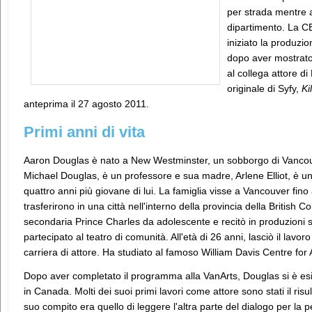
per strada mentre a
dipartimento. La CB
iniziato la produz
dopo aver mostrato 
al collega attore di
originale di Syfy,
Ki
anteprima il 27 agosto 2011.
Primi anni di vita
Aaron Douglas è nato a New Westminster, un sobborgo di Vancouv
Michael Douglas, è un professore e sua madre, Arlene Elliot, è un
quattro anni più giovane di lui. La famiglia visse a Vancouver fi
trasferirono in una città nell'interno della provincia della British
secondaria Prince Charles da adolescente e recitò in produzioni 
partecipato al teatro di comunità. All'età di 26 anni, lasciò il lav
carriera di attore. Ha studiato al famoso William Davis Centre fo
Dopo aver completato il programma alla VanArts, Douglas si è 
in Canada. Molti dei suoi primi lavori come attore sono stati il ​​risul
suo compito era quello di leggere l'altra parte del dialogo per la