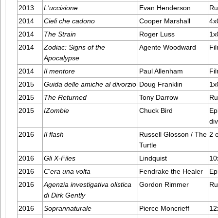
2013
L'uccisione
Evan Henderson
Ru
2014
Cieli che cadono
Cooper Marshall
4x
2014
The Strain
Roger Luss
1x0
2014
Zodiac: Signs of the
Agente Woodward
Fil
Apocalypse
2014
Il mentore
Paul Allenham
Fil
2015
Guida delle amiche al divorzio
Doug Franklin
1x
2015
The Returned
Tony Darrow
Ru
2015
IZombie
Chuck Bird
Ep
div
2016
Il flash
Russell Glosson / The
2 
Turtle
2016
Gli X-Files
Lindquist
10
2016
C'era una volta
Fendrake the Healer
Ep
2016
Agenzia investigativa olistica
Gordon Rimmer
Ru
di Dirk Gently
2016
Soprannaturale
Pierce Moncrieff
12