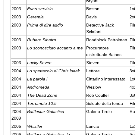
Bryant
2003
Fuori servizio
Boston
1x
2003
Geremia
Davis
2x0
2003
Prima di dire addio
Detective Jack
Fil
Sclafani
2003
Rubare Sinatra
Roadblock Patrolman
Fil
2003
Lo sconosciuto accanto a me
Procuratore
Fil
distrettuale Baines
2003
Lucky Seven
Steven
Fil
2004
Lo spettacolo di Chris Isaak
Lettore
3x
2004
La parola l
Cittadino interessato
1x
2004
Andromeda
Wezlow
4x
2004
The Dead Zone
Rob Coulter
3x
2004
Terremoto 10.5
Soldato della tenda
Fil
2004-
Battlestar Galactica
Galeno Tirolo
Ru
2009
2006
Whistler
Lancia
1x
2006
Battlestar Galactica: la
Galeno Tirolo
Se