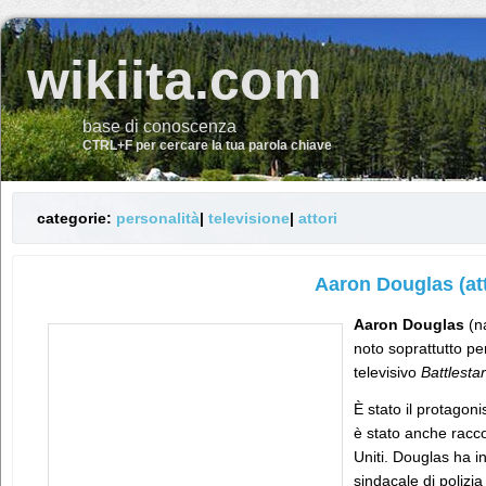
wikiita.com
base di conoscenza
CTRL+F per cercare la tua parola chiave
categorie:
personalità
|
televisione
|
attori
Aaron Douglas (at
Aaron Douglas
(na
noto soprattutto pe
televisivo
Battlesta
È stato il protagon
è stato anche racco
Uniti. Douglas ha i
sindacale di poliz