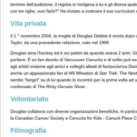
termine dell'audizione, il regista si rivolgeva a lui e gli diceva qua
con tre righe, vuoi farlo?" Ha iniziato a costruire il suo curriculum 
Vita privata
Il 1 ° novembre 2004, la moglie di Douglas Debbie è morta dopo av
Taylor, da una precedente relazione, nato nel 1996.
Douglas ama l'hockey ed è sui pattini da quando aveva 2 anni. Gi
portiere. È un fan devoto di Vancouver Canucks e di solito può es
agli arbitri insieme agli amici e colleghi alleati di fantascienza
anche un appassionato fan di Wil Wheaton di
Star Trek: The Nex
sentito "fangirl" su di lui quando lo incontrò per la prima volta a
confessato di
The Ricky Gervais Show
.
Volontariato
Douglas collabora con diverse organizzazioni benefiche, in parti
la Canadian Cancer Society e Canucks for Kids - Canuck Place Ch
Filmografia