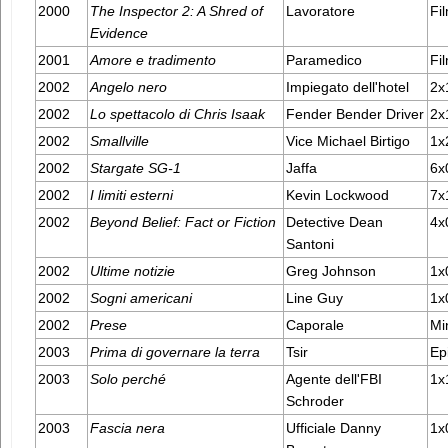
2000
The Inspector 2: A Shred of
Lavoratore
Fil
Evidence
2001
Amore e tradimento
Paramedico
Fil
2002
Angelo nero
Impiegato dell'hotel
2x
2002
Lo spettacolo di Chris Isaak
Fender Bender Driver
2x
2002
Smallville
Vice Michael Birtigo
1x
2002
Stargate SG-1
Jaffa
6x
2002
I limiti esterni
Kevin Lockwood
7x1
2002
Beyond Belief: Fact or Fiction
Detective Dean
4x0
Santoni
2002
Ultime notizie
Greg Johnson
1x
2002
Sogni americani
Line Guy
1x
2002
Prese
Caporale
Mi
2003
Prima di governare la terra
Tsir
Ep
2003
Solo perché
Agente dell'FBI
1x
Schroder
2003
Fascia nera
Ufficiale Danny
1x0